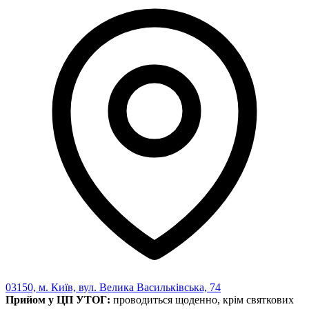
Харківська область
Херсонська область
Хмельницька область
Черкаська область
Чернівецька область
Чернігівська область
Особи відповідальні за контактування з
питань укладення договорів
Вивчаємо жестову мову
Дитяча сторінка
Новини про жестову мову
Ресурс для вивчення жестових мов різних країн
ЦУЖМ
Проєкт "Жестова мова для поліцейських"
Про шахрайські схеми
ВІКТОРИНА
На допомогу військовим
Медична термінологія жестовою мовою
03150, м. Київ, вул. Велика Васильківська, 74
Прийом у ЦП УТОГ:
проводиться щоденно, крім святкових