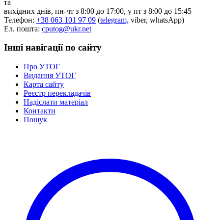
та
Статут УТОГ
вихідних днів, пн-чт з 8:00 до 17:00, у пт з 8:00 до 15:45
Нормативна база УТОГ
Телефон:
+38 063 101 97 09
(
telegram,
viber, whatsApp)
Конвенція ООН
Ел. пошта:
cputog@ukr.net
Законодавство
Декларації
Інші навігації по сайту
Документи ВФГ
Міжнародні документи
Про УТОГ
Видання УТОГ
Карта сайту
Реєстр перекладачів
Надіслати матеріал
Контакти
Пошук