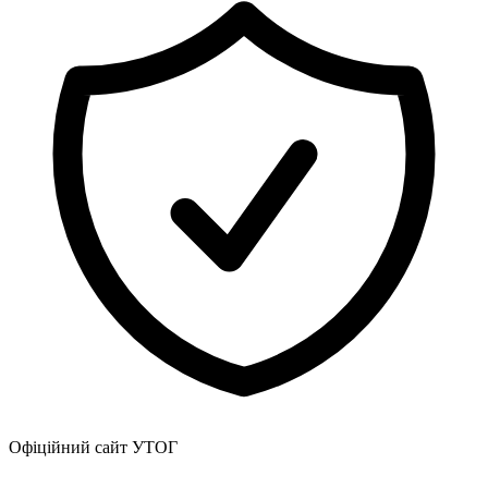
Атестація
Безбар'єрність для глухих
Вінницька область
Волинська область
Дніпропетровська область
Донецька область
Житомирська область
Закарпатська область
Запорізька область
Івано-Франківська область
Київ
Київська область
Кіровоградська область
Львівська область
Миколаївська область
Одеська область
Полтавська область
Рівненська область
Офіційний сайт УТОГ
Сумська область
Тернопільська область