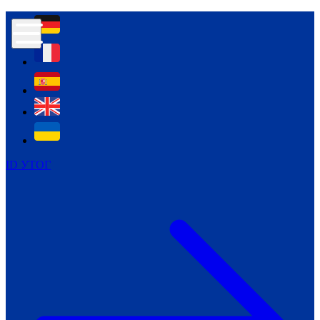
Контур психологічної безпеки глухих
Культура
Міжнародний тиждень глухих людей
Міжнародний тиждень глухих людей
2021
Міжнародний тиждень глухих людей
2022
Міжнародний тиждень глухих людей
2023
ID УТОГ
Міжнародний тиждень глухих людей
2024
Щоденні теми: 23 - 29 вересня
2024
Всеукраїнський пісенний
челендж «Україно, ти є!»
Молодіжний челендж «Жестова
мова для мене – це…»
Репортажі спеціальних та
інклюзивних начальних закладів
України