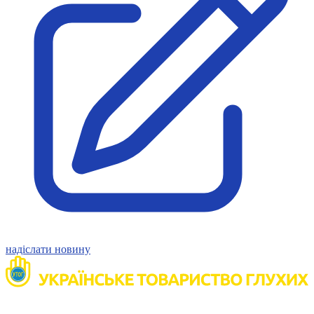
Молодіжні лідери УТОГ
Ветерани УТОГ
Мережа УТОГ
Підприємства УТОГ
Рекорди УТОГ
Видання УТОГ
Звіти
Посилання сторінок УТОГ
Контакти
Навчальні програми
Дошкільна освіта
Загальна освіта
Для абітурієнтів
Уроки
Українська жестова мова
Географія
Правознавство
Я досліджую світ
надіслати новину
Реєстр перекладачів жестової мови Українського
товариства глухих
Підготовка перекладачів
"Сервіс УТОГ"