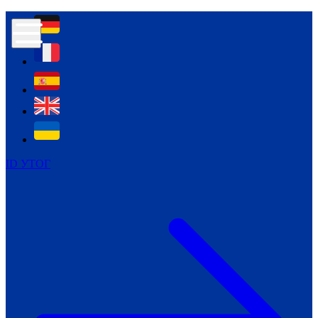
Контур психологічної безпеки глухих
Культура
Міжнародний тиждень глухих людей
Міжнародний тиждень глухих людей
2021
Міжнародний тиждень глухих людей
2022
Міжнародний тиждень глухих людей
2023
ID УТОГ
Міжнародний тиждень глухих людей
2024
Щоденні теми: 23 - 29 вересня
2024
Всеукраїнський пісенний
челендж «Україно, ти є!»
Молодіжний челендж «Жестова
мова для мене – це…»
Репортажі спеціальних та
інклюзивних начальних закладів
України