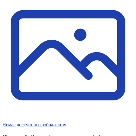
Статут УТОГ
Нормативна база УТОГ
Конвенція ООН
Законодавство
Декларації
Документи ВФГ
Міжнародні документи
Немає доступного зображення