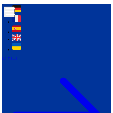
Контур психологічної безпеки глухих
Культура
Міжнародний тиждень глухих людей
Міжнародний тиждень глухих людей
2021
Міжнародний тиждень глухих людей
2022
Міжнародний тиждень глухих людей
2023
ID УТОГ
Міжнародний тиждень глухих людей
2024
Щоденні теми: 23 - 29 вересня
2024
Всеукраїнський пісенний
челендж «Україно, ти є!»
Молодіжний челендж «Жестова
мова для мене – це…»
Репортажі спеціальних та
інклюзивних начальних закладів
України