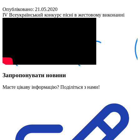
Кадрові зміни
Працевлаштування
Опубліковано: 21.05.2020
Про глухих
IV Всеукраїнський конкурс пісні в жестовому виконанні
Постаті в УТОГ
Все про УТОГ: ваші права, послуги та підтримка:
Важлива інформація
Благодійні справи
Історія глухих
Коронавірус
Брифінги
Корисні інформаційні матеріали від Т. Ломакіної
Офіційна інформація
Запропонувати новини
Про УТОГ
Керівництво УТОГ
Маєте цікаву інформацію? Поділіться з нами!
Громадські ради УТОГ ⩺
Всеукраїнська Рада голів обласних
організацій УТОГ
Всеукраїнська Рада ветеранів УТОГ
Всеукраїнська Рада перекладачів жестової
мови УТОГ
Всеукраїнська Рада директорів УТОГ
Всеукраїнська молодіжна Рада УТОГ