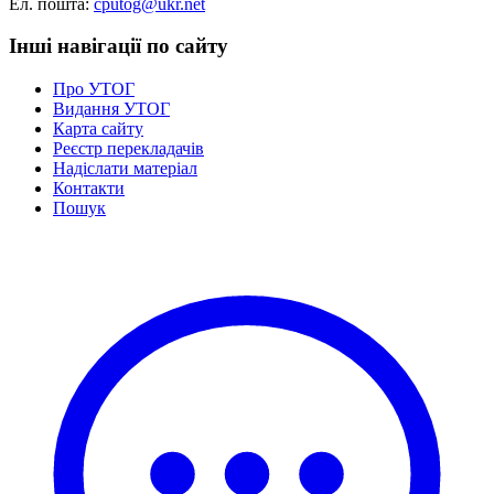
Ел. пошта:
cputog@ukr.net
Статут УТОГ
Нормативна база УТОГ
Інші навігації по сайту
Конвенція ООН
Законодавство
Про УТОГ
Декларації
Видання УТОГ
Документи ВФГ
Карта сайту
Міжнародні документи
Реєстр перекладачів
Надіслати матеріал
Контакти
Пошук