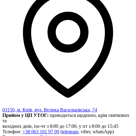
Харківська область
Херсонська область
Хмельницька область
Черкаська область
Чернівецька область
Чернігівська область
Особи відповідальні за контактування з
питань укладення договорів
Вивчаємо жестову мову
Дитяча сторінка
Новини про жестову мову
Ресурс для вивчення жестових мов різних країн
ЦУЖМ
Проєкт "Жестова мова для поліцейських"
Про шахрайські схеми
ВІКТОРИНА
03150, м. Київ, вул. Велика Васильківська, 74
На допомогу військовим
Прийом у ЦП УТОГ:
проводиться щоденно, крім святкових
Медична термінологія жестовою мовою
та
вихідних днів, пн-чт з 8:00 до 17:00, у пт з 8:00 до 15:45
Телефон:
+38 063 101 97 09
(
telegram,
viber, whatsApp)