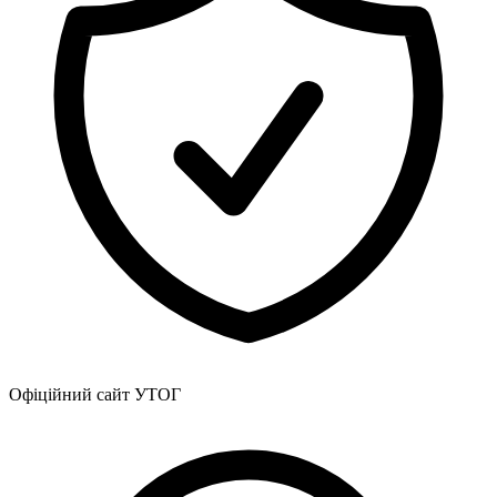
Атестація
Безбар'єрність для глухих
Вінницька область
Волинська область
Дніпропетровська область
Донецька область
Житомирська область
Закарпатська область
Запорізька область
Івано-Франківська область
Київ
Київська область
Кіровоградська область
Львівська область
Миколаївська область
Одеська область
Офіційний сайт УТОГ
Полтавська область
Рівненська область
Сумська область
Тернопільська область