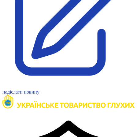
Молодіжні лідери УТОГ
Ветерани УТОГ
Мережа УТОГ
Підприємства УТОГ
Рекорди УТОГ
Видання УТОГ
Звіти
Посилання сторінок УТОГ
Контакти
Навчальні програми
Дошкільна освіта
Загальна освіта
Для абітурієнтів
Уроки
Українська жестова мова
надіслати новину
Географія
Правознавство
Я досліджую світ
Реєстр перекладачів жестової мови Українського
товариства глухих
Підготовка перекладачів
"Сервіс УТОГ"