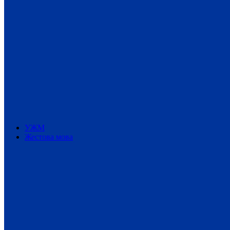
УЖМ
Жестова мова