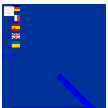
Контур психологічної безпеки глухих
Культура
Міжнародний тиждень глухих людей
Міжнародний тиждень глухих людей
2021
Міжнародний тиждень глухих людей
2022
Міжнародний тиждень глухих людей
2023
ID УТОГ
Міжнародний тиждень глухих людей
2024
Щоденні теми: 23 - 29 вересня
2024
Всеукраїнський пісенний
челендж «Україно, ти є!»
Молодіжний челендж «Жестова
мова для мене – це…»
Репортажі спеціальних та
інклюзивних начальних закладів
України