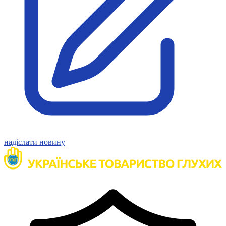
Молодіжні лідери УТОГ
Ветерани УТОГ
Мережа УТОГ
Підприємства УТОГ
Рекорди УТОГ
Видання УТОГ
Звіти
Посилання сторінок УТОГ
Контакти
Навчальні програми
Дошкільна освіта
Загальна освіта
Для абітурієнтів
Уроки
Українська жестова мова
надіслати новину
Географія
Правознавство
Я досліджую світ
Реєстр перекладачів жестової мови Українського
товариства глухих
Підготовка перекладачів
"Сервіс УТОГ"