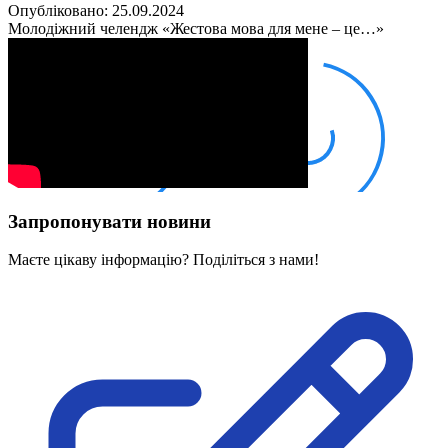
Кадрові зміни
Опубліковано: 25.09.2024
Працевлаштування
Молодіжний челендж «Жестова мова для мене – це…»
Про глухих
Постаті в УТОГ
Все про УТОГ: ваші права, послуги та підтримка:
Важлива інформація
Благодійні справи
Історія глухих
Коронавірус
Брифінги
Корисні інформаційні матеріали від Т. Ломакіної
Офіційна інформація
Запропонувати новини
Про УТОГ
Керівництво УТОГ
Маєте цікаву інформацію? Поділіться з нами!
Громадські ради УТОГ ⩺
Всеукраїнська Рада голів обласних
організацій УТОГ
Всеукраїнська Рада ветеранів УТОГ
Всеукраїнська Рада перекладачів жестової
мови УТОГ
Всеукраїнська Рада директорів УТОГ
Всеукраїнська молодіжна Рада УТОГ