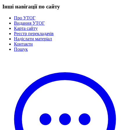
Статут УТОГ
Інші навігації по сайту
Нормативна база УТОГ
Конвенція ООН
Про УТОГ
Законодавство
Видання УТОГ
Декларації
Карта сайту
Документи ВФГ
Реєстр перекладачів
Міжнародні документи
Надіслати матеріал
Контакти
Пошук