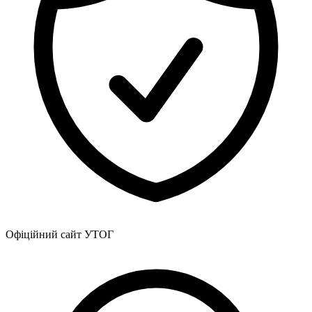
Атестація
Безбар'єрність для глухих
Вінницька область
Волинська область
Дніпропетровська область
Донецька область
Житомирська область
Закарпатська область
Запорізька область
Івано-Франківська область
Київ
Київська область
Кіровоградська область
Львівська область
Миколаївська область
Офіційний сайт УТОГ
Одеська область
Полтавська область
Рівненська область
Сумська область
Тернопільська область