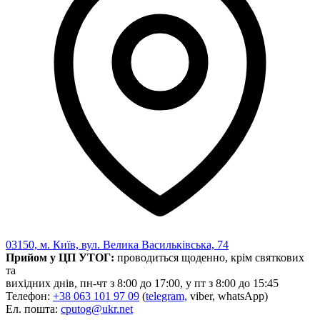
Харківська область
Херсонська область
Хмельницька область
Черкаська область
Чернівецька область
Чернігівська область
Особи відповідальні за контактування з
питань укладення договорів
Вивчаємо жестову мову
Дитяча сторінка
Новини про жестову мову
Ресурс для вивчення жестових мов різних країн
ЦУЖМ
Проєкт "Жестова мова для поліцейських"
Про шахрайські схеми
03150, м. Київ, вул. Велика Васильківська, 74
ВІКТОРИНА
Прийом у ЦП УТОГ:
проводиться щоденно, крім святкових
На допомогу військовим
та
Медична термінологія жестовою мовою
вихідних днів, пн-чт з 8:00 до 17:00, у пт з 8:00 до 15:45
Телефон:
+38 063 101 97 09
(
telegram,
viber, whatsApp)
Ел. пошта:
cputog@ukr.net