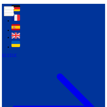
Контур психологічної безпеки глухих
Культура
Міжнародний тиждень глухих людей
Міжнародний тиждень глухих людей
2021
Міжнародний тиждень глухих людей
2022
Міжнародний тиждень глухих людей
2023
ID УТОГ
Міжнародний тиждень глухих людей
2024
Щоденні теми: 23 - 29 вересня
2024
Всеукраїнський пісенний
челендж «Україно, ти є!»
Молодіжний челендж «Жестова
мова для мене – це…»
Репортажі спеціальних та
інклюзивних начальних закладів
України