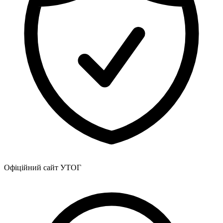
Атестація
Безбар'єрність для глухих
Вінницька область
Волинська область
Дніпропетровська область
Донецька область
Житомирська область
Закарпатська область
Запорізька область
Івано-Франківська область
Київ
Київська область
Кіровоградська область
Львівська область
Миколаївська область
Офіційний сайт УТОГ
Одеська область
Полтавська область
Рівненська область
Сумська область
Тернопільська область