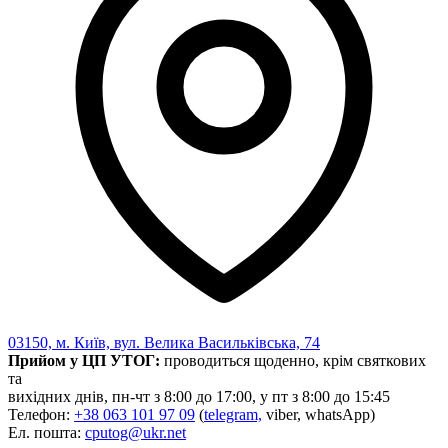
Харківська область
Херсонська область
Хмельницька область
Черкаська область
Чернівецька область
Чернігівська область
Особи відповідальні за контактування з
питань укладення договорів
Вивчаємо жестову мову
Дитяча сторінка
Новини про жестову мову
Ресурс для вивчення жестових мов різних країн
ЦУЖМ
Проєкт "Жестова мова для поліцейських"
ВІКТОРИНА
03150, м. Київ, вул. Велика Васильківська, 74
На допомогу військовим
Прийом у ЦП УТОГ:
проводиться щоденно, крім святкових
Медична термінологія жестовою мовою
та
вихідних днів, пн-чт з 8:00 до 17:00, у пт з 8:00 до 15:45
Телефон:
+38 063 101 97 09
(
telegram,
viber, whatsApp)
Ел. пошта:
cputog@ukr.net
Статут УТОГ