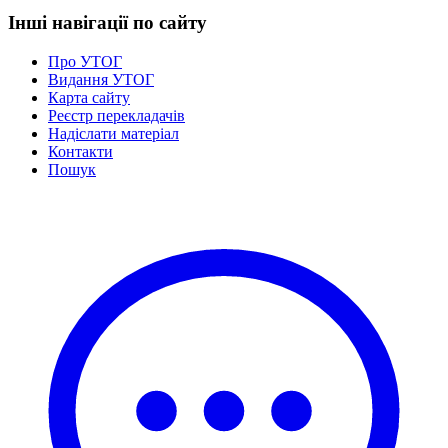
Нормативна база УТОГ
Інші навігації по сайту
Конвенція ООН
Законодавство
Про УТОГ
Декларації
Видання УТОГ
Документи ВФГ
Карта сайту
Міжнародні документи
Реєстр перекладачів
Надіслати матеріал
Контакти
Пошук