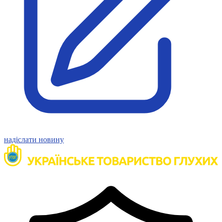
Молодіжні лідери УТОГ
Ветерани УТОГ
Мережа УТОГ
Підприємства УТОГ
Рекорди УТОГ
Видання УТОГ
Звіти
Посилання сторінок УТОГ
Контакти
Навчальні програми
Дошкільна освіта
Загальна освіта
Для абітурієнтів
Уроки
Українська жестова мова
надіслати новину
Географія
Правознавство
Я досліджую світ
Реєстр перекладачів жестової мови Українського
товариства глухих
Підготовка перекладачів
"Сервіс УТОГ"