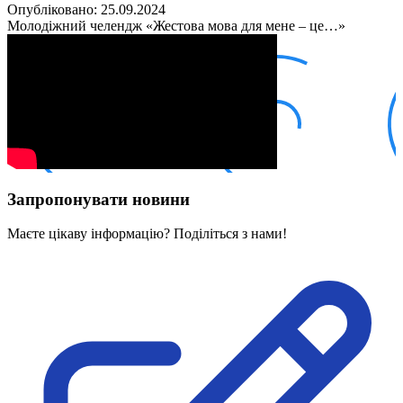
Кадрові зміни
Опубліковано: 25.09.2024
Працевлаштування
Молодіжний челендж «Жестова мова для мене – це…»
Про глухих
Постаті в УТОГ
Все про УТОГ: ваші права, послуги та підтримка:
Важлива інформація
Благодійні справи
Історія глухих
Коронавірус
Брифінги
Корисні інформаційні матеріали від Т. Ломакіної
Офіційна інформація
Запропонувати новини
Про УТОГ
Керівництво УТОГ
Маєте цікаву інформацію? Поділіться з нами!
Громадські ради УТОГ ⩺
Всеукраїнська Рада голів обласних
організацій УТОГ
Всеукраїнська Рада ветеранів УТОГ
Всеукраїнська Рада перекладачів жестової
мови УТОГ
Всеукраїнська Рада директорів УТОГ
Всеукраїнська молодіжна Рада УТОГ