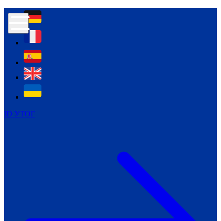
Контур психологічної безпеки глухих
Культура
Міжнародний тиждень глухих людей
Міжнародний тиждень глухих людей
2021
Міжнародний тиждень глухих людей
2022
Міжнародний тиждень глухих людей
2023
ID УТОГ
Міжнародний тиждень глухих людей
2024
Щоденні теми: 23 - 29 вересня
2024
Всеукраїнський пісенний
челендж «Україно, ти є!»
Молодіжний челендж «Жестова
мова для мене – це…»
Репортажі спеціальних та
інклюзивних начальних закладів
України