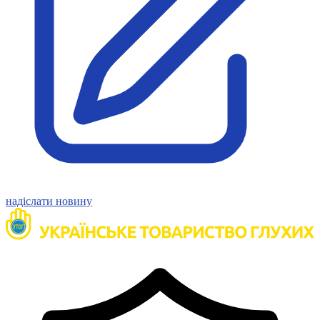
Молодіжні лідери УТОГ
Ветерани УТОГ
Мережа УТОГ
Підприємства УТОГ
Рекорди УТОГ
Видання УТОГ
Звіти
Посилання сторінок УТОГ
Контакти
Навчальні програми
Дошкільна освіта
Загальна освіта
Для абітурієнтів
Уроки
Українська жестова мова
надіслати новину
Географія
Правознавство
Я досліджую світ
Реєстр перекладачів жестової мови Українського
товариства глухих
Підготовка перекладачів
"Сервіс УТОГ"