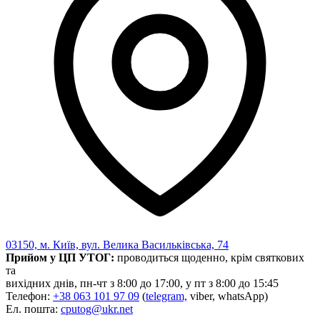
Харківська область
Херсонська область
Хмельницька область
Черкаська область
Чернівецька область
Чернігівська область
Особи відповідальні за контактування з
питань укладення договорів
Вивчаємо жестову мову
Дитяча сторінка
Новини про жестову мову
Ресурс для вивчення жестових мов різних країн
ЦУЖМ
Проєкт "Жестова мова для поліцейських"
Про шахрайські схеми
03150, м. Київ, вул. Велика Васильківська, 74
ВІКТОРИНА
Прийом у ЦП УТОГ:
проводиться щоденно, крім святкових
На допомогу військовим
та
Медична термінологія жестовою мовою
вихідних днів, пн-чт з 8:00 до 17:00, у пт з 8:00 до 15:45
Телефон:
+38 063 101 97 09
(
telegram,
viber, whatsApp)
Ел. пошта:
cputog@ukr.net