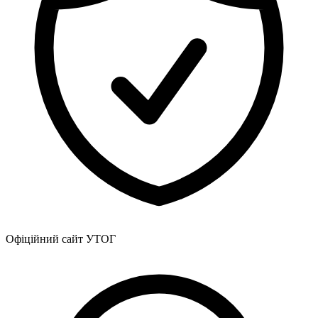
Атестація
Безбар'єрність для глухих
Вінницька область
Волинська область
Дніпропетровська область
Донецька область
Житомирська область
Закарпатська область
Запорізька область
Івано-Франківська область
Київ
Київська область
Кіровоградська область
Львівська область
Миколаївська область
Офіційний сайт УТОГ
Одеська область
Полтавська область
Рівненська область
Сумська область
Тернопільська область