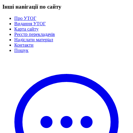
Статут УТОГ
Інші навігації по сайту
Нормативна база УТОГ
Конвенція ООН
Про УТОГ
Законодавство
Видання УТОГ
Декларації
Карта сайту
Документи ВФГ
Реєстр перекладачів
Міжнародні документи
Надіслати матеріал
Контакти
Пошук