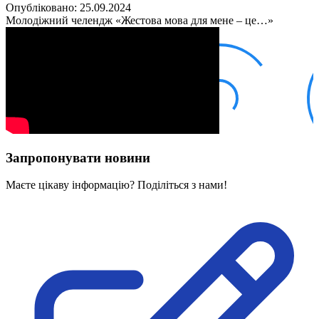
Кадрові зміни
Опубліковано: 25.09.2024
Працевлаштування
Молодіжний челендж «Жестова мова для мене – це…»
Про глухих
Постаті в УТОГ
Все про УТОГ: ваші права, послуги та підтримка:
Важлива інформація
Благодійні справи
Історія глухих
Коронавірус
Брифінги
Корисні інформаційні матеріали від Т. Ломакіної
Офіційна інформація
Запропонувати новини
Про УТОГ
Керівництво УТОГ
Маєте цікаву інформацію? Поділіться з нами!
Громадські ради УТОГ ⩺
Всеукраїнська Рада голів обласних
організацій УТОГ
Всеукраїнська Рада ветеранів УТОГ
Всеукраїнська Рада перекладачів жестової
мови УТОГ
Всеукраїнська Рада директорів УТОГ
Всеукраїнська молодіжна Рада УТОГ