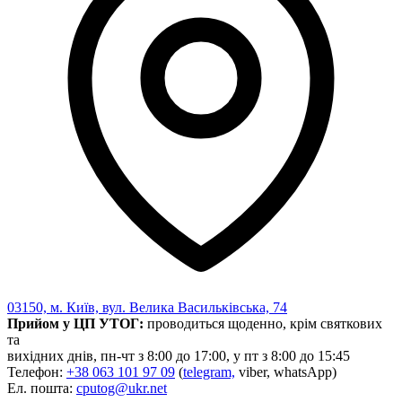
Харківська область
Херсонська область
Хмельницька область
Черкаська область
Чернівецька область
Чернігівська область
Особи відповідальні за контактування з
питань укладення договорів
Вивчаємо жестову мову
Дитяча сторінка
Новини про жестову мову
Ресурс для вивчення жестових мов різних країн
ЦУЖМ
Проєкт "Жестова мова для поліцейських"
Про шахрайські схеми
03150, м. Київ, вул. Велика Васильківська, 74
ВІКТОРИНА
Прийом у ЦП УТОГ:
проводиться щоденно, крім святкових
На допомогу військовим
та
Медична термінологія жестовою мовою
вихідних днів, пн-чт з 8:00 до 17:00, у пт з 8:00 до 15:45
Телефон:
+38 063 101 97 09
(
telegram,
viber, whatsApp)
Ел. пошта:
cputog@ukr.net