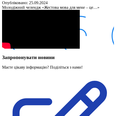
Кадрові зміни
Опубліковано: 25.09.2024
Працевлаштування
Молодіжний челендж «Жестова мова для мене – це…»
Про глухих
Постаті в УТОГ
Все про УТОГ: ваші права, послуги та підтримка:
Важлива інформація
Благодійні справи
Історія глухих
Коронавірус
Брифінги
Корисні інформаційні матеріали від Т. Ломакіної
Офіційна інформація
Запропонувати новини
Про УТОГ
Керівництво УТОГ
Маєте цікаву інформацію? Поділіться з нами!
Громадські ради УТОГ ⩺
Всеукраїнська Рада голів обласних
організацій УТОГ
Всеукраїнська Рада ветеранів УТОГ
Всеукраїнська Рада перекладачів жестової
мови УТОГ
Всеукраїнська Рада директорів УТОГ
Всеукраїнська молодіжна Рада УТОГ