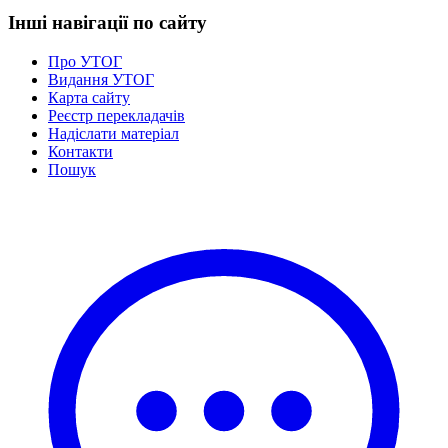
Статут УТОГ
Інші навігації по сайту
Нормативна база УТОГ
Конвенція ООН
Про УТОГ
Законодавство
Видання УТОГ
Декларації
Карта сайту
Документи ВФГ
Реєстр перекладачів
Міжнародні документи
Надіслати матеріал
Контакти
Пошук