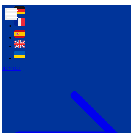
Контур психологічної безпеки глухих
Культура
Міжнародний тиждень глухих людей
Міжнародний тиждень глухих людей
2021
Міжнародний тиждень глухих людей
2022
Міжнародний тиждень глухих людей
2023
ID УТОГ
Міжнародний тиждень глухих людей
2024
Щоденні теми: 23 - 29 вересня
2024
Всеукраїнський пісенний
челендж «Україно, ти є!»
Молодіжний челендж «Жестова
мова для мене – це…»
Репортажі спеціальних та
інклюзивних начальних закладів
України