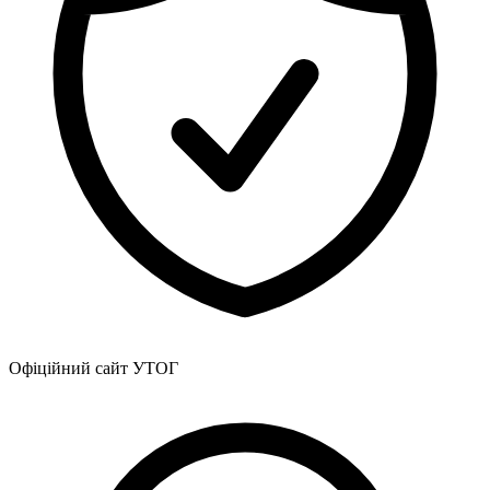
Атестація
Безбар'єрність для глухих
Вінницька область
Волинська область
Дніпропетровська область
Донецька область
Житомирська область
Закарпатська область
Запорізька область
Івано-Франківська область
Київ
Київська область
Кіровоградська область
Львівська область
Миколаївська область
Офіційний сайт УТОГ
Одеська область
Полтавська область
Рівненська область
Сумська область
Тернопільська область