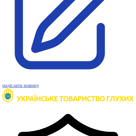
Молодіжні лідери УТОГ
Ветерани УТОГ
Мережа УТОГ
Підприємства УТОГ
Рекорди УТОГ
Видання УТОГ
Звіти
Посилання сторінок УТОГ
Контакти
Навчальні програми
Дошкільна освіта
Загальна освіта
Для абітурієнтів
Уроки
Українська жестова мова
надіслати новину
Географія
Правознавство
Я досліджую світ
Реєстр перекладачів жестової мови Українського
товариства глухих
Підготовка перекладачів
"Сервіс УТОГ"