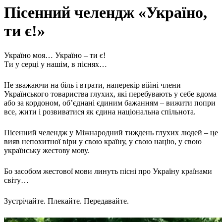
Кадрові зміни
Пісенний челендж «Україно,
Працевлаштування
Про глухих
ти є!»
Постаті в УТОГ
Все про УТОГ: ваші права, послуги та підтримка:
Важлива інформація
Україно моя… Україно – ти є!
Благодійні справи
Ти у серці у нашім, в піснях…
Історія глухих
Коронавірус
Брифінги
Не зважаючи на біль і втрати, наперекір війні члени
Корисні інформаційні матеріали від Т. Ломакіної
Українського товариства глухих, які перебувають у себе вдома
Офіційна інформація
або за кордоном, об’єднані єдиним бажанням – вижити попри
все, жити і розвиватися як єдина національна спільнота.
Про УТОГ
Керівництво УТОГ
Пісенний челендж у Міжнародний тиждень глухих людей – це
Громадські ради УТОГ ⩺
вияв непохитної віри у свою країну, у свою націю, у свою
українську жестову мову.
Всеукраїнська Рада голів обласних
організацій УТОГ
Бо засобом жестової мови линуть пісні про Україну країнами
Всеукраїнська Рада ветеранів УТОГ
світу…
Всеукраїнська Рада перекладачів жестової
мови УТОГ
Зустрічайте. Плекайте. Передавайте.
Всеукраїнська Рада директорів УТОГ
Всеукраїнська молодіжна Рада УТОГ