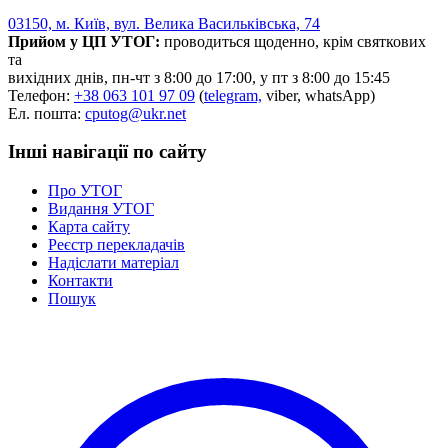
Статут УТОГ
03150, м. Київ, вул. Велика Васильківська, 74
Нормативна база УТОГ
Прийом у ЦП УТОГ:
проводиться щоденно, крім святкових
Конвенція ООН
та
Законодавство
вихідних днів, пн-чт з 8:00 до 17:00, у пт з 8:00 до 15:45
Декларації
Телефон:
+38 063 101 97 09
(
telegram,
viber, whatsApp)
Документи ВФГ
Ел. пошта:
cputog@ukr.net
Міжнародні документи
Інші навігації по сайту
Про УТОГ
Видання УТОГ
Карта сайту
Реєстр перекладачів
Надіслати матеріал
Контакти
Пошук