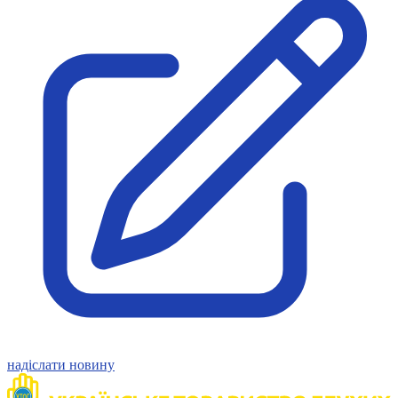
Молодіжні лідери УТОГ
Ветерани УТОГ
Мережа УТОГ
Підприємства УТОГ
Рекорди УТОГ
Видання УТОГ
Звіти
Посилання сторінок УТОГ
Контакти
Навчальні програми
Дошкільна освіта
Загальна освіта
Для абітурієнтів
Уроки
Українська жестова мова
Географія
Правознавство
Я досліджую світ
Реєстр перекладачів жестової мови Українського
товариства глухих
надіслати новину
Підготовка перекладачів
"Сервіс УТОГ"