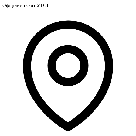
Харківська область
Офіційний сайт УТОГ
Херсонська область
Хмельницька область
Черкаська область
Чернівецька область
Чернігівська область
Особи відповідальні за контактування з
питань укладення договорів
Вивчаємо жестову мову
Дитяча сторінка
Новини про жестову мову
Ресурс для вивчення жестових мов різних країн
ЦУЖМ
Проєкт "Жестова мова для поліцейських"
Про шахрайські схеми
ВІКТОРИНА
На допомогу військовим
Медична термінологія жестовою мовою