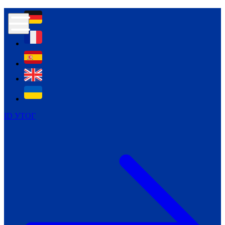
Контур психологічної безпеки глухих
Культура
Міжнародний тиждень глухих людей
Міжнародний тиждень глухих людей
2021
Міжнародний тиждень глухих людей
2022
Міжнародний тиждень глухих людей
2023
ID УТОГ
Міжнародний тиждень глухих людей
2024
Щоденні теми: 23 - 29 вересня
2024
Всеукраїнський пісенний
челендж «Україно, ти є!»
Молодіжний челендж «Жестова
мова для мене – це…»
Репортажі спеціальних та
інклюзивних начальних закладів
України