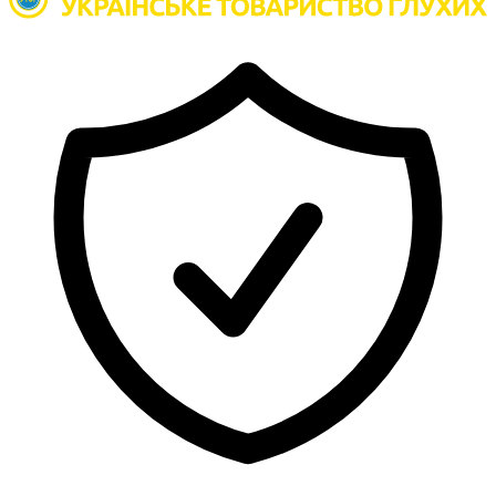
Атестація
Безбар'єрність для глухих
Вінницька область
Волинська область
Дніпропетровська область
Донецька область
Житомирська область
Закарпатська область
Запорізька область
Івано-Франківська область
Київ
Київська область
Кіровоградська область
Львівська область
Миколаївська область
Одеська область
Полтавська область
Рівненська область
Сумська область
Тернопільська область