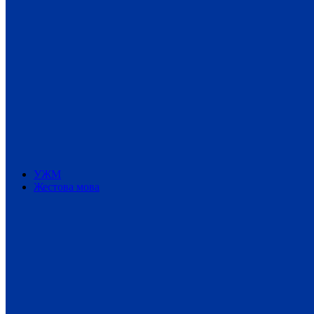
УЖМ
Жестова мова