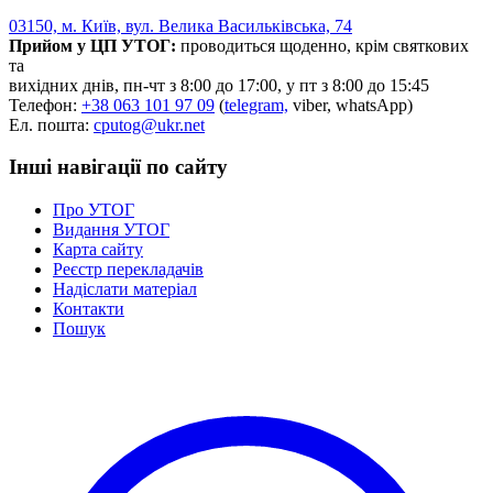
Статут УТОГ
03150, м. Київ, вул. Велика Васильківська, 74
Нормативна база УТОГ
Прийом у ЦП УТОГ:
проводиться щоденно, крім святкових
Конвенція ООН
та
Законодавство
вихідних днів, пн-чт з 8:00 до 17:00, у пт з 8:00 до 15:45
Декларації
Телефон:
+38 063 101 97 09
(
telegram,
viber, whatsApp)
Документи ВФГ
Ел. пошта:
cputog@ukr.net
Міжнародні документи
Інші навігації по сайту
Про УТОГ
Видання УТОГ
Карта сайту
Реєстр перекладачів
Надіслати матеріал
Контакти
Пошук