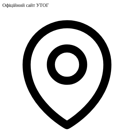
Харківська область
Офіційний сайт УТОГ
Херсонська область
Хмельницька область
Черкаська область
Чернівецька область
Чернігівська область
Особи відповідальні за контактування з
питань укладення договорів
Вивчаємо жестову мову
Дитяча сторінка
Новини про жестову мову
Ресурс для вивчення жестових мов різних країн
ЦУЖМ
Проєкт "Жестова мова для поліцейських"
Про шахрайські схеми
ВІКТОРИНА
На допомогу військовим
Медична термінологія жестовою мовою