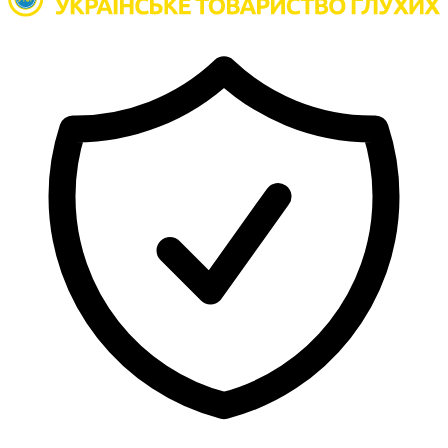
Атестація
Безбар'єрність для глухих
Вінницька область
Волинська область
Дніпропетровська область
Донецька область
Житомирська область
Закарпатська область
Запорізька область
Івано-Франківська область
Київ
Київська область
Кіровоградська область
Львівська область
Миколаївська область
Одеська область
Полтавська область
Рівненська область
Сумська область
Тернопільська область