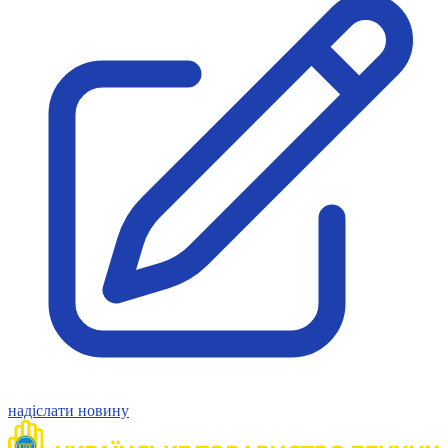
Молодіжні лідери УТОГ
Ветерани УТОГ
Мережа УТОГ
Підприємства УТОГ
Рекорди УТОГ
Видання УТОГ
Звіти
Посилання сторінок УТОГ
Контакти
Навчальні програми
Дошкільна освіта
Загальна освіта
Для абітурієнтів
Уроки
Українська жестова мова
Географія
Правознавство
Я досліджую світ
Реєстр перекладачів жестової мови Українського
товариства глухих
надіслати новину
Підготовка перекладачів
"Сервіс УТОГ"