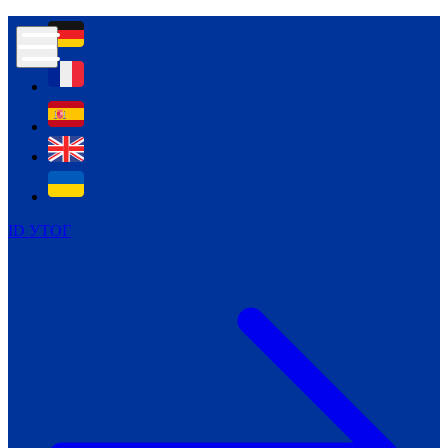
Контур психологічної безпеки глухих
Культура
Міжнародний тиждень глухих людей
Міжнародний тиждень глухих людей
2021
Міжнародний тиждень глухих людей
2022
Міжнародний тиждень глухих людей
2023
ID УТОГ
Міжнародний тиждень глухих людей
2024
Щоденні теми: 23 - 29 вересня
2024
Всеукраїнський пісенний
челендж «Україно, ти є!»
Молодіжний челендж «Жестова
мова для мене – це…»
Репортажі спеціальних та
інклюзивних начальних закладів
України