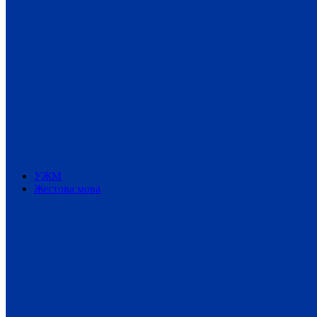
УЖМ
Жестова мова