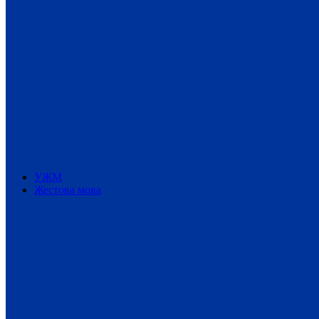
УЖМ
Жестова мова