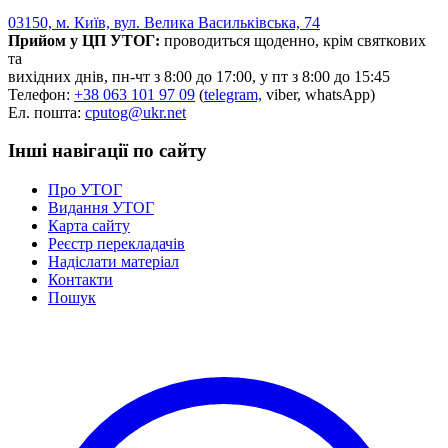
Статут УТОГ
03150, м. Київ, вул. Велика Васильківська, 74
Нормативна база УТОГ
Прийом у ЦП УТОГ:
проводиться щоденно, крім святкових
Конвенція ООН
та
Законодавство
вихідних днів, пн-чт з 8:00 до 17:00, у пт з 8:00 до 15:45
Декларації
Телефон:
+38 063 101 97 09
(
telegram,
viber, whatsApp)
Документи ВФГ
Ел. пошта:
cputog@ukr.net
Міжнародні документи
Інші навігації по сайту
Про УТОГ
Видання УТОГ
Карта сайту
Реєстр перекладачів
Надіслати матеріал
Контакти
Пошук