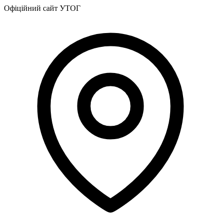
Харківська область
Офіційний сайт УТОГ
Херсонська область
Хмельницька область
Черкаська область
Чернівецька область
Чернігівська область
Особи відповідальні за контактування з
питань укладення договорів
Вивчаємо жестову мову
Дитяча сторінка
Новини про жестову мову
Ресурс для вивчення жестових мов різних країн
ЦУЖМ
Проєкт "Жестова мова для поліцейських"
Про шахрайські схеми
ВІКТОРИНА
На допомогу військовим
Медична термінологія жестовою мовою