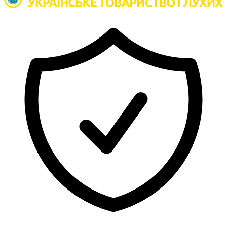
Атестація
Безбар'єрність для глухих
Вінницька область
Волинська область
Дніпропетровська область
Донецька область
Житомирська область
Закарпатська область
Запорізька область
Івано-Франківська область
Київ
Київська область
Кіровоградська область
Львівська область
Миколаївська область
Одеська область
Полтавська область
Рівненська область
Сумська область
Тернопільська область