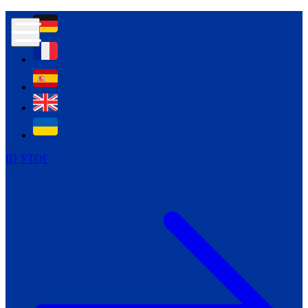
Контур психологічної безпеки глухих
Культура
Міжнародний тиждень глухих людей
Міжнародний тиждень глухих людей
2021
Міжнародний тиждень глухих людей
2022
Міжнародний тиждень глухих людей
2023
ID УТОГ
Міжнародний тиждень глухих людей
2024
Щоденні теми: 23 - 29 вересня
2024
Всеукраїнський пісенний
челендж «Україно, ти є!»
Молодіжний челендж «Жестова
мова для мене – це…»
Репортажі спеціальних та
інклюзивних начальних закладів
України