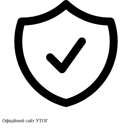
Атестація
Безбар'єрність для глухих
Вінницька область
Волинська область
Дніпропетровська область
Донецька область
Житомирська область
Закарпатська область
Запорізька область
Івано-Франківська область
Київ
Київська область
Кіровоградська область
Львівська область
Миколаївська область
Одеська область
Полтавська область
Рівненська область
Офіційний сайт УТОГ
Сумська область
Тернопільська область