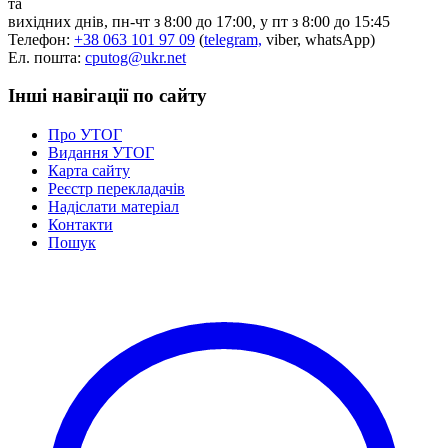
та
Статут УТОГ
вихідних днів, пн-чт з 8:00 до 17:00, у пт з 8:00 до 15:45
Нормативна база УТОГ
Телефон:
+38 063 101 97 09
(
telegram,
viber, whatsApp)
Конвенція ООН
Ел. пошта:
cputog@ukr.net
Законодавство
Декларації
Інші навігації по сайту
Документи ВФГ
Міжнародні документи
Про УТОГ
Видання УТОГ
Карта сайту
Реєстр перекладачів
Надіслати матеріал
Контакти
Пошук