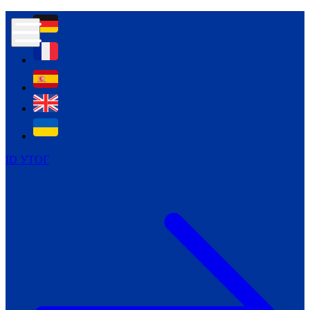
Контур психологічної безпеки глухих
Культура
Міжнародний тиждень глухих людей
Міжнародний тиждень глухих людей
2021
Міжнародний тиждень глухих людей
2022
Міжнародний тиждень глухих людей
2023
ID УТОГ
Міжнародний тиждень глухих людей
2024
Щоденні теми: 23 - 29 вересня
2024
Всеукраїнський пісенний
челендж «Україно, ти є!»
Молодіжний челендж «Жестова
мова для мене – це…»
Репортажі спеціальних та
інклюзивних начальних закладів
України