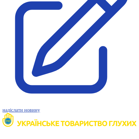
Молодіжні лідери УТОГ
Ветерани УТОГ
Мережа УТОГ
Підприємства УТОГ
Рекорди УТОГ
Видання УТОГ
Звіти
Посилання сторінок УТОГ
Контакти
Навчальні програми
Дошкільна освіта
Загальна освіта
Для абітурієнтів
Уроки
Українська жестова мова
Географія
Правознавство
Я досліджую світ
надіслати новину
Реєстр перекладачів жестової мови Українського
товариства глухих
Підготовка перекладачів
"Сервіс УТОГ"