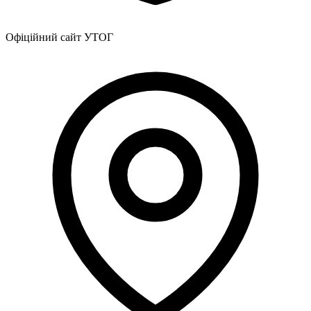
Харківська область
Херсонська область
Офіційний сайт УТОГ
Хмельницька область
Черкаська область
Чернівецька область
Чернігівська область
Особи відповідальні за контактування з
питань укладення договорів
Вивчаємо жестову мову
Дитяча сторінка
Новини про жестову мову
Ресурс для вивчення жестових мов різних країн
ЦУЖМ
Проєкт "Жестова мова для поліцейських"
Про шахрайські схеми
ВІКТОРИНА
На допомогу військовим
Медична термінологія жестовою мовою