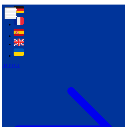
Контур психологічної безпеки глухих
Культура
Міжнародний тиждень глухих людей
Міжнародний тиждень глухих людей
2021
Міжнародний тиждень глухих людей
2022
Міжнародний тиждень глухих людей
2023
ID УТОГ
Міжнародний тиждень глухих людей
2024
Щоденні теми: 23 - 29 вересня
2024
Всеукраїнський пісенний
челендж «Україно, ти є!»
Молодіжний челендж «Жестова
мова для мене – це…»
Репортажі спеціальних та
інклюзивних начальних закладів
України