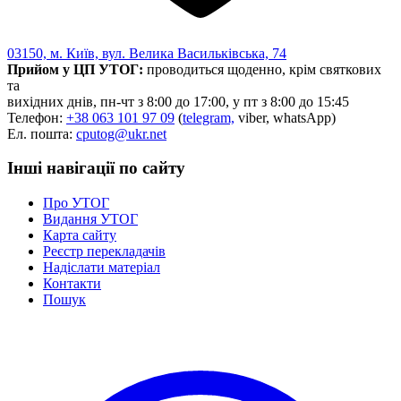
Статут УТОГ
Нормативна база УТОГ
Конвенція ООН
03150, м. Київ, вул. Велика Васильківська, 74
Законодавство
Прийом у ЦП УТОГ:
проводиться щоденно, крім святкових
Декларації
та
Документи ВФГ
вихідних днів, пн-чт з 8:00 до 17:00, у пт з 8:00 до 15:45
Міжнародні документи
Телефон:
+38 063 101 97 09
(
telegram,
viber, whatsApp)
Ел. пошта:
cputog@ukr.net
Інші навігації по сайту
Про УТОГ
Видання УТОГ
Карта сайту
Реєстр перекладачів
Надіслати матеріал
Контакти
Пошук