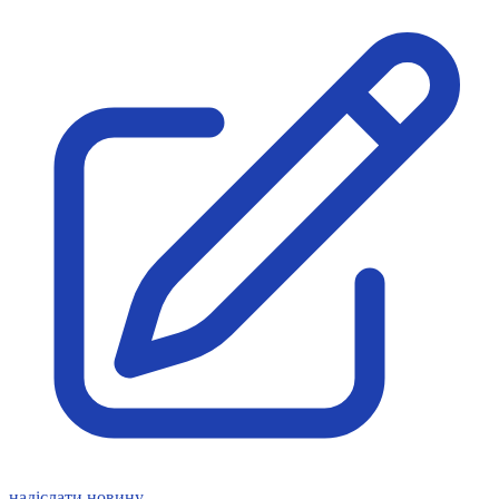
Молодіжні лідери УТОГ
Ветерани УТОГ
Мережа УТОГ
Підприємства УТОГ
Рекорди УТОГ
Видання УТОГ
Звіти
Посилання сторінок УТОГ
Контакти
Навчальні програми
Дошкільна освіта
Загальна освіта
Для абітурієнтів
Уроки
Українська жестова мова
Географія
Правознавство
Я досліджую світ
Реєстр перекладачів жестової мови Українського
товариства глухих
Підготовка перекладачів
"Сервіс УТОГ"
надіслати новину