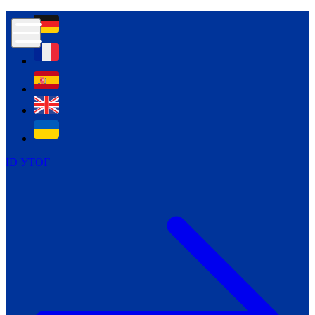
Контур психологічної безпеки глухих
Культура
Міжнародний тиждень глухих людей
Міжнародний тиждень глухих людей
2021
Міжнародний тиждень глухих людей
2022
Міжнародний тиждень глухих людей
2023
ID УТОГ
Міжнародний тиждень глухих людей
2024
Щоденні теми: 23 - 29 вересня
2024
Всеукраїнський пісенний
челендж «Україно, ти є!»
Молодіжний челендж «Жестова
мова для мене – це…»
Репортажі спеціальних та
інклюзивних начальних закладів
України