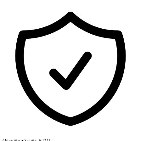
Атестація
Безбар'єрність для глухих
Вінницька область
Волинська область
Дніпропетровська область
Донецька область
Житомирська область
Закарпатська область
Запорізька область
Івано-Франківська область
Київ
Київська область
Кіровоградська область
Львівська область
Миколаївська область
Одеська область
Полтавська область
Рівненська область
Сумська область
Тернопільська область
Офіційний сайт УТОГ