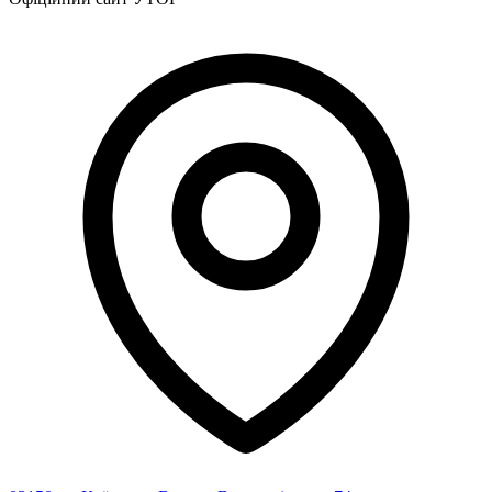
Харківська область
Херсонська область
Хмельницька область
Черкаська область
Чернівецька область
Чернігівська область
Особи відповідальні за контактування з
питань укладення договорів
Вивчаємо жестову мову
Дитяча сторінка
Новини про жестову мову
Ресурс для вивчення жестових мов різних країн
ЦУЖМ
Проєкт "Жестова мова для поліцейських"
Про шахрайські схеми
ВІКТОРИНА
На допомогу військовим
Медична термінологія жестовою мовою