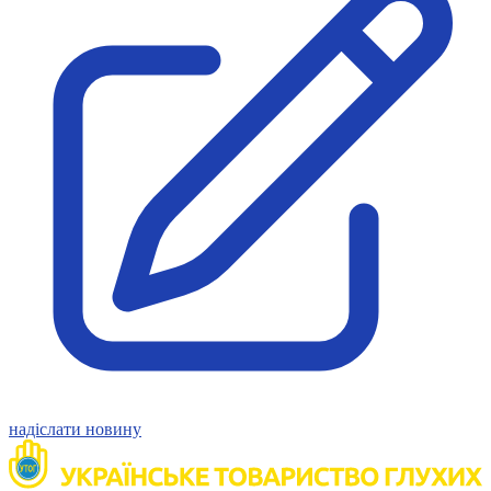
Молодіжні лідери УТОГ
Ветерани УТОГ
Мережа УТОГ
Підприємства УТОГ
Рекорди УТОГ
Видання УТОГ
Звіти
Посилання сторінок УТОГ
Контакти
Навчальні програми
Дошкільна освіта
Загальна освіта
Для абітурієнтів
Уроки
Українська жестова мова
Географія
Правознавство
Я досліджую світ
Реєстр перекладачів жестової мови Українського
надіслати новину
товариства глухих
Підготовка перекладачів
"Сервіс УТОГ"