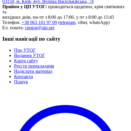
03150, м. Київ, вул. Велика Васильківська, 74
Статут УТОГ
Прийом у ЦП УТОГ:
проводиться щоденно, крім святкових
Нормативна база УТОГ
та
Конвенція ООН
вихідних днів, пн-чт з 8:00 до 17:00, у пт з 8:00 до 15:45
Законодавство
Телефон:
+38 063 101 97 09
(
telegram,
viber, whatsApp)
Декларації
Ел. пошта:
cputog@ukr.net
Документи ВФГ
Міжнародні документи
Інші навігації по сайту
Про УТОГ
Видання УТОГ
Карта сайту
Реєстр перекладачів
Надіслати матеріал
Контакти
Пошук