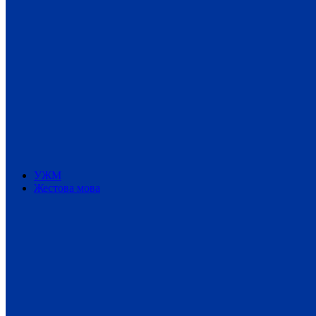
УЖМ
Жестова мова