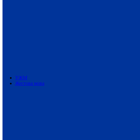
УЖМ
Жестова мова