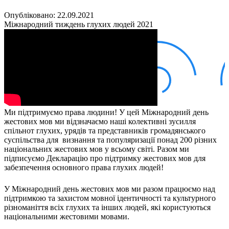
Кадрові зміни
Працевлаштування
Опубліковано: 22.09.2021
Про глухих
Міжнародний тиждень глухих людей 2021
Постаті в УТОГ
Все про УТОГ: ваші права, послуги та підтримка:
Важлива інформація
Благодійні справи
Історія глухих
Коронавірус
Брифінги
Корисні інформаційні матеріали від Т. Ломакіної
Офіційна інформація
Ми підтримуємо права людини! У цей Міжнародний день
жестових мов ми відзначаємо наші колективні зусилля
Про УТОГ
спільнот глухих, урядів та представників громадянського
Керівництво УТОГ
суспільства для визнання та популяризації понад 200 різних
Громадські ради УТОГ ⩺
національних жестових мов у всьому світі. Разом ми
Всеукраїнська Рада голів обласних
підписуємо Декларацію про підтримку жестових мов для
організацій УТОГ
забезпечення основного права глухих людей!
Всеукраїнська Рада ветеранів УТОГ
У Міжнародний день жестових мов ми разом працюємо над
Всеукраїнська Рада перекладачів жестової
підтримкою та захистом мовної ідентичності та культурного
мови УТОГ
різноманіття всіх глухих та інших людей, які користуються
Всеукраїнська Рада директорів УТОГ
національними жестовими мовами.
Всеукраїнська молодіжна Рада УТОГ