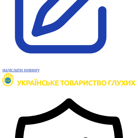
Харківська область
Херсонська область
Хмельницька область
Черкаська область
Чернівецька область
Чернігівська область
Особи відповідальні за контактування з
питань укладення договорів
Вивчаємо жестову мову
надіслати новину
Дитяча сторінка
Новини про жестову мову
Ресурс для вивчення жестових мов різних країн
ЦУЖМ
Проєкт "Жестова мова для поліцейських"
Про шахрайські схеми
ВІКТОРИНА
На допомогу військовим
Медична термінологія жестовою мовою