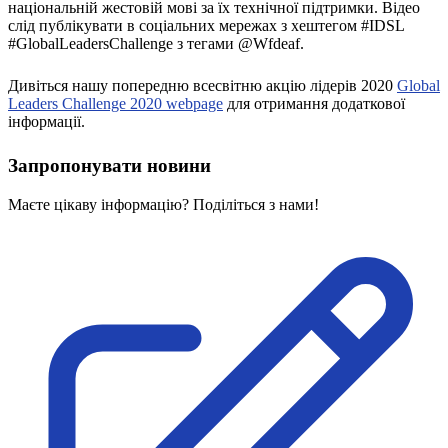
національній жестовій мові за їх технічної підтримки. Відео
Атестація
слід публікувати в соціальних мережах з хештегом #IDSL
Безбар'єрність для глухих
#GlobalLeadersChallenge з тегами @Wfdeaf.
Вінницька область
Волинська область
Дивіться нашу попередню всесвітню акцію лідерів 2020
Global
Дніпропетровська область
Leaders Challenge 2020 webpage
для отримання додаткової
Донецька область
інформації.
Житомирська область
Запропонувати новини
Закарпатська область
Запорізька область
Маєте цікаву інформацію? Поділіться з нами!
Івано-Франківська область
Київ
Київська область
Кіровоградська область
Львівська область
Миколаївська область
Одеська область
Полтавська область
Рівненська область
Сумська область
Тернопільська область