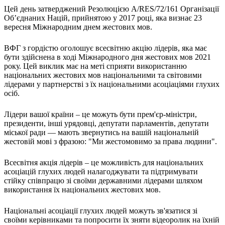
Молодіжні лідери УТОГ
Цей день затверджений Резолюцією A/RES/72/161 Організації
Ветерани УТОГ
Об’єднаних Націй, прийнятою у 2017 році, яка визнає 23
Мережа УТОГ
вересня Міжнародним днем ​​жестових мов.
Підприємства УТОГ
Рекорди УТОГ
Видання УТОГ
ВФГ з гордістю оголошує всесвітню акцію лідерів, яка має
Звіти
бути здійснена в ході Міжнародного дня жестових мов 2021
Посилання сторінок УТОГ
року. Цей виклик має на меті сприяти використанню
Контакти
національних жестових мов національними та світовими
лідерами у партнерстві з їх національними асоціаціями глухих
Навчальні програми
осіб.
Дошкільна освіта
Загальна освіта
Лідери вашої країни – це можуть бути прем'єр-міністри,
Для абітурієнтів
президенти, інші урядовці, депутати парламентів, депутати
Уроки
міської ради — мають звернутись на вашій національній
Українська жестова мова
жестовій мові з фразою: "Ми жестомовимо за права людини".
Географія
Всесвітня акція лідерів – це можливість для національних
Правознавство
асоціацій глухих людей налагоджувати та підтримувати
Я досліджую світ
стійку співпрацю зі своїми державними лідерами шляхом
використання їх національних жестових мов.
Реєстр перекладачів жестової мови Українського
товариства глухих
Національні асоціації глухих людей можуть зв'язатися зі
Підготовка перекладачів
своїми керівниками та попросити їх зняти відеоролик на їхній
"Сервіс УТОГ"