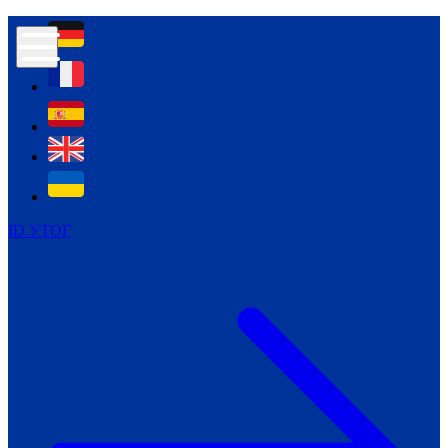
Контур психологічної безпеки глухих
Культура
Міжнародний тиждень глухих людей
Міжнародний тиждень глухих людей
2021
Міжнародний тиждень глухих людей
2022
Міжнародний тиждень глухих людей
2023
ID УТОГ
Міжнародний тиждень глухих людей
2024
Щоденні теми: 23 - 29 вересня
2024
Всеукраїнський пісенний
челендж «Україно, ти є!»
Молодіжний челендж «Жестова
мова для мене – це…»
Репортажі спеціальних та
інклюзивних начальних закладів
України