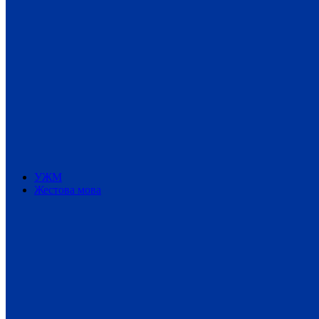
УЖМ
Жестова мова