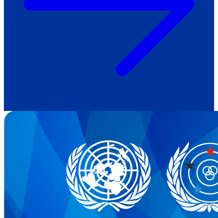
Як приклад стійкості спільноти
глухих
Говоримо коротко про наболіле
Міжнародний тиждень глухих людей
2025
Всеукраїнський челендж «Молодь
співає»
Інтерв'ю «Світ глухих: унікальні у
своїй професії»
Немає прав людини без права на
жестову мову.
Всеукраїнський конкурс «Людина року в
УТОГ»: прийом заявок 2023
Флешмоб «Історії успіхів, які надихають»
Переклад жестовою мовою
Чим займається УТОГ
Діяльність УТОГ
90 років УТОГ
92 роки УТОГ
93 роки УТОГ
Історії та спогади ветеранів УТОГ