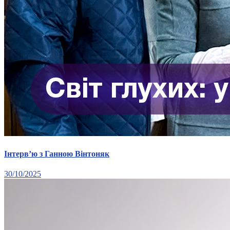
Статут УТОГ
Нормативна база УТОГ
Конвенція ООН
Законодавство
Декларації
Документи ВФГ
Міжнародні документи
Інтерв’ю з Ганною Вінтоняк
30/10/2025