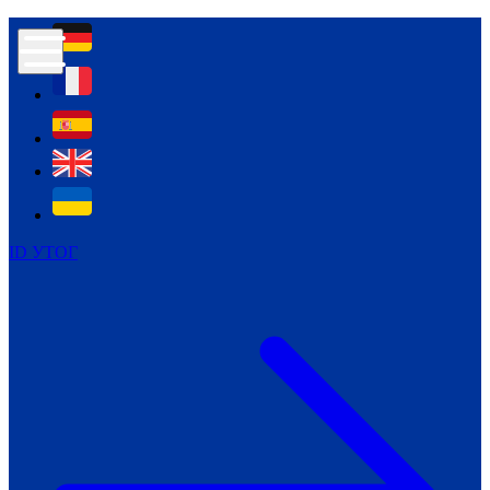
Контур психологічної безпеки глухих
Культура
Міжнародний тиждень глухих людей
Міжнародний тиждень глухих людей
2021
Міжнародний тиждень глухих людей
2022
Міжнародний тиждень глухих людей
2023
ID УТОГ
Міжнародний тиждень глухих людей
2024
Щоденні теми: 23 - 29 вересня
2024
Всеукраїнський пісенний
челендж «Україно, ти є!»
Молодіжний челендж «Жестова
мова для мене – це…»
Репортажі спеціальних та
інклюзивних начальних закладів
України