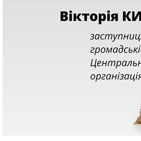
Атестація
Безбар'єрність для глухих
Вінницька область
Волинська область
Дніпропетровська область
Донецька область
Житомирська область
Закарпатська область
Запорізька область
Івано-Франківська область
Київ
Київська область
Кіровоградська область
Львівська область
Миколаївська область
Одеська область
Полтавська область
Рівненська область
Сумська область
Тернопільська область