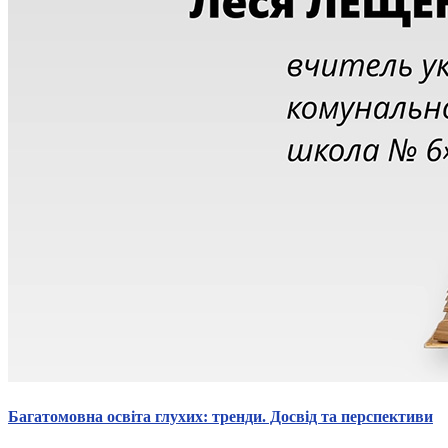
Багатомовна освіта глухих: тренди. Досвід та перспективи