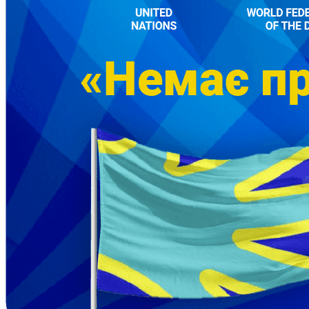
Кадрові зміни
Працевлаштування
Про глухих
Постаті в УТОГ
Все про УТОГ: ваші права, послуги та підтримка:
Важлива інформація
Благодійні справи
Історія глухих
Коронавірус
Брифінги
Корисні інформаційні матеріали від Т. Ломакіної
Офіційна інформація
Про УТОГ
Керівництво УТОГ
Громадські ради УТОГ ⩺
Всеукраїнська Рада голів обласних
організацій УТОГ
Всеукраїнська Рада ветеранів УТОГ
Всеукраїнська Рада перекладачів жестової
мови УТОГ
Всеукраїнська Рада директорів УТОГ
Всеукраїнська молодіжна Рада УТОГ