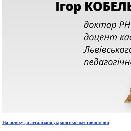
На шляху до легалізації української жестової мови