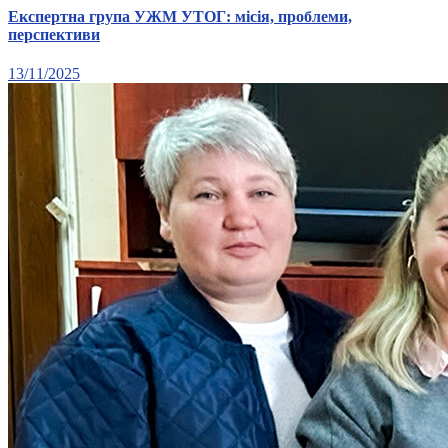
Харківська область
Експертна група УЖМ УТОГ: місія, проблеми,
перспективи
Херсонська область
Хмельницька область
13/11/2025
Черкаська область
Чернівецька область
Чернігівська область
Особи відповідальні за контактування з
питань укладення договорів
Вивчаємо жестову мову
Дитяча сторінка
Новини про жестову мову
Ресурс для вивчення жестових мов різних країн
ЦУЖМ
Проєкт "Жестова мова для поліцейських"
Про шахрайські схеми
ВІКТОРИНА
На допомогу військовим
Медична термінологія жестовою мовою