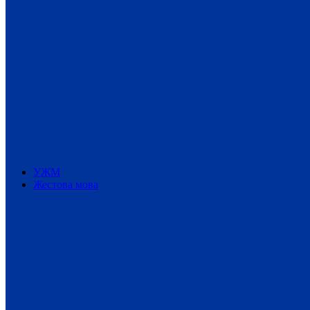
УЖМ
Жестова мова