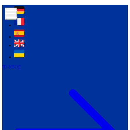
Контур психологічної безпеки глухих
Культура
Міжнародний тиждень глухих людей
Міжнародний тиждень глухих людей
2021
Міжнародний тиждень глухих людей
2022
Міжнародний тиждень глухих людей
2023
ID УТОГ
Міжнародний тиждень глухих людей
2024
Щоденні теми: 23 - 29 вересня
2024
Всеукраїнський пісенний
челендж «Україно, ти є!»
Молодіжний челендж «Жестова
мова для мене – це…»
Репортажі спеціальних та
інклюзивних начальних закладів
України