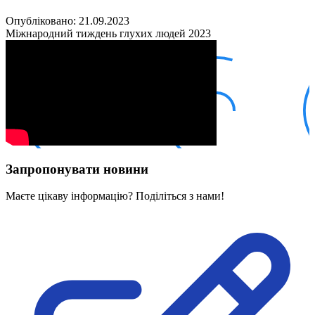
Кадрові зміни
Працевлаштування
Опубліковано: 21.09.2023
Про глухих
Міжнародний тиждень глухих людей 2023
Постаті в УТОГ
Все про УТОГ: ваші права, послуги та підтримка:
Важлива інформація
Благодійні справи
Історія глухих
Коронавірус
Брифінги
Корисні інформаційні матеріали від Т. Ломакіної
Офіційна інформація
Запропонувати новини
Про УТОГ
Керівництво УТОГ
Маєте цікаву інформацію? Поділіться з нами!
Громадські ради УТОГ ⩺
Всеукраїнська Рада голів обласних
організацій УТОГ
Всеукраїнська Рада ветеранів УТОГ
Всеукраїнська Рада перекладачів жестової
мови УТОГ
Всеукраїнська Рада директорів УТОГ
Всеукраїнська молодіжна Рада УТОГ