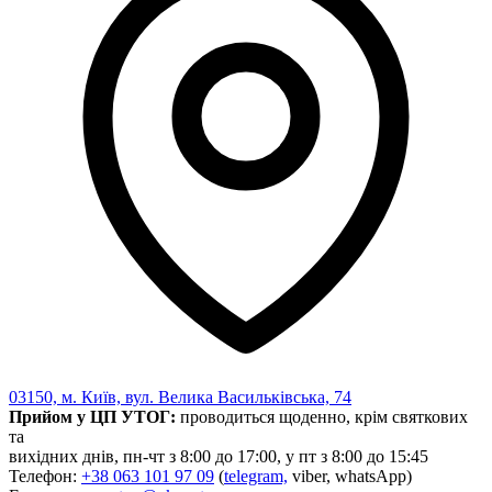
Харківська область
Херсонська область
Хмельницька область
Черкаська область
Чернівецька область
Чернігівська область
Особи відповідальні за контактування з
питань укладення договорів
Вивчаємо жестову мову
Дитяча сторінка
Новини про жестову мову
Ресурс для вивчення жестових мов різних країн
ЦУЖМ
Проєкт "Жестова мова для поліцейських"
Про шахрайські схеми
ВІКТОРИНА
03150, м. Київ, вул. Велика Васильківська, 74
На допомогу військовим
Прийом у ЦП УТОГ:
проводиться щоденно, крім святкових
Медична термінологія жестовою мовою
та
вихідних днів, пн-чт з 8:00 до 17:00, у пт з 8:00 до 15:45
Телефон:
+38 063 101 97 09
(
telegram,
viber, whatsApp)