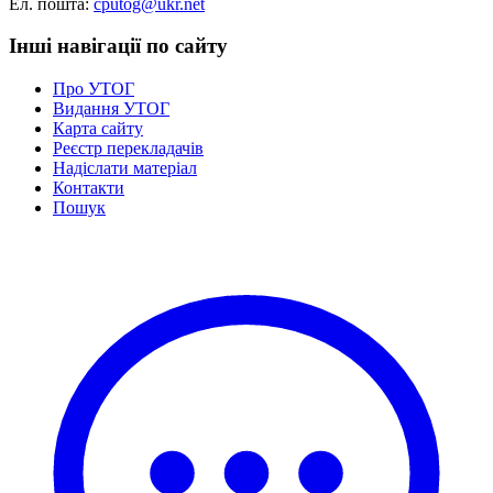
Ел. пошта:
cputog@ukr.net
Статут УТОГ
Нормативна база УТОГ
Інші навігації по сайту
Конвенція ООН
Законодавство
Про УТОГ
Декларації
Видання УТОГ
Документи ВФГ
Карта сайту
Міжнародні документи
Реєстр перекладачів
Надіслати матеріал
Контакти
Пошук