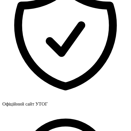
Атестація
Безбар'єрність для глухих
Вінницька область
Волинська область
Дніпропетровська область
Донецька область
Житомирська область
Закарпатська область
Запорізька область
Івано-Франківська область
Київ
Київська область
Кіровоградська область
Львівська область
Миколаївська область
Одеська область
Офіційний сайт УТОГ
Полтавська область
Рівненська область
Сумська область
Тернопільська область