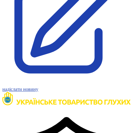
Молодіжні лідери УТОГ
Ветерани УТОГ
Мережа УТОГ
Підприємства УТОГ
Рекорди УТОГ
Видання УТОГ
Звіти
Посилання сторінок УТОГ
Контакти
Навчальні програми
Дошкільна освіта
Загальна освіта
Для абітурієнтів
Уроки
Українська жестова мова
надіслати новину
Географія
Правознавство
Я досліджую світ
Реєстр перекладачів жестової мови Українського
товариства глухих
Підготовка перекладачів
"Сервіс УТОГ"