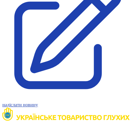
Молодіжні лідери УТОГ
Ветерани УТОГ
Мережа УТОГ
Підприємства УТОГ
Рекорди УТОГ
Видання УТОГ
Звіти
Посилання сторінок УТОГ
Контакти
Навчальні програми
Дошкільна освіта
Загальна освіта
Для абітурієнтів
Уроки
Українська жестова мова
Географія
Правознавство
Я досліджую світ
надіслати новину
Реєстр перекладачів жестової мови Українського
товариства глухих
Підготовка перекладачів
"Сервіс УТОГ"