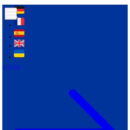
Контур психологічної безпеки глухих
Культура
Міжнародний тиждень глухих людей
Міжнародний тиждень глухих людей
2021
Міжнародний тиждень глухих людей
2022
Міжнародний тиждень глухих людей
2023
ID УТОГ
Міжнародний тиждень глухих людей
2024
Щоденні теми: 23 - 29 вересня
2024
Всеукраїнський пісенний
челендж «Україно, ти є!»
Молодіжний челендж «Жестова
мова для мене – це…»
Репортажі спеціальних та
інклюзивних начальних закладів
України