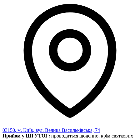
Харківська область
Херсонська область
Хмельницька область
Черкаська область
Чернівецька область
Чернігівська область
Особи відповідальні за контактування з
питань укладення договорів
Вивчаємо жестову мову
Дитяча сторінка
Новини про жестову мову
Ресурс для вивчення жестових мов різних країн
ЦУЖМ
Проєкт "Жестова мова для поліцейських"
Про шахрайські схеми
ВІКТОРИНА
На допомогу військовим
Медична термінологія жестовою мовою
03150, м. Київ, вул. Велика Васильківська, 74
Прийом у ЦП УТОГ:
проводиться щоденно, крім святкових