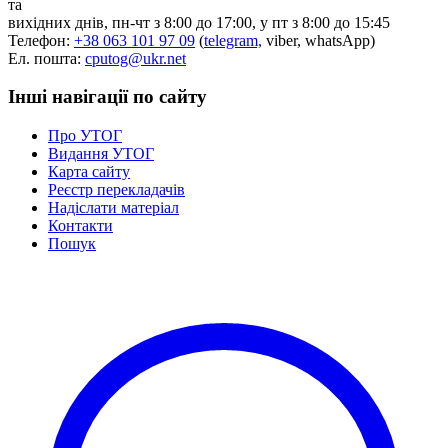
та
Статут УТОГ
вихідних днів, пн-чт з 8:00 до 17:00, у пт з 8:00 до 15:45
Нормативна база УТОГ
Телефон:
+38 063 101 97 09
(
telegram,
viber, whatsApp)
Конвенція ООН
Ел. пошта:
cputog@ukr.net
Законодавство
Декларації
Інші навігації по сайту
Документи ВФГ
Міжнародні документи
Про УТОГ
Видання УТОГ
Карта сайту
Реєстр перекладачів
Надіслати матеріал
Контакти
Пошук