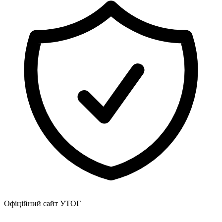
Атестація
Безбар'єрність для глухих
Вінницька область
Волинська область
Дніпропетровська область
Донецька область
Житомирська область
Закарпатська область
Запорізька область
Івано-Франківська область
Київ
Київська область
Кіровоградська область
Львівська область
Миколаївська область
Одеська область
Полтавська область
Рівненська область
Офіційний сайт УТОГ
Сумська область
Тернопільська область