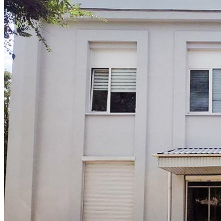
Кадрові зміни
Працевлаштування
Про глухих
Постаті в УТОГ
Все про УТОГ: ваші права, послуги та підтримка:
Важлива інформація
Благодійні справи
Історія глухих
Коронавірус
Брифінги
Корисні інформаційні матеріали від Т. Ломакіної
Офіційна інформація
Про УТОГ
Керівництво УТОГ
Громадські ради УТОГ ⩺
Всеукраїнська Рада голів обласних
організацій УТОГ
Всеукраїнська Рада ветеранів УТОГ
Всеукраїнська Рада перекладачів жестової
мови УТОГ
Всеукраїнська Рада директорів УТОГ
Всеукраїнська молодіжна Рада УТОГ