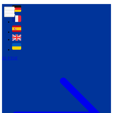
Контур психологічної безпеки глухих
Культура
Міжнародний тиждень глухих людей
Міжнародний тиждень глухих людей
2021
Міжнародний тиждень глухих людей
2022
Міжнародний тиждень глухих людей
2023
ID УТОГ
Міжнародний тиждень глухих людей
2024
Щоденні теми: 23 - 29 вересня
2024
Всеукраїнський пісенний
челендж «Україно, ти є!»
Молодіжний челендж «Жестова
мова для мене – це…»
Репортажі спеціальних та
інклюзивних начальних закладів
України