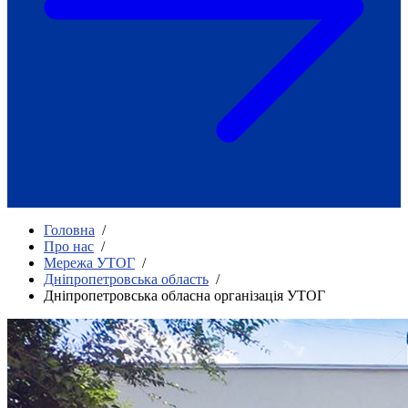
Як приклад стійкості спільноти
глухих
Говоримо коротко про наболіле
Міжнародний тиждень глухих людей
2025
Всеукраїнський челендж «Молодь
співає»
Інтерв'ю «Світ глухих: унікальні у
своїй професії»
Немає прав людини без права на
жестову мову.
Всеукраїнський конкурс «Людина року в
Головна
/
УТОГ»: прийом заявок 2023
Про нас
/
Мережа УТОГ
/
Флешмоб «Історії успіхів, які надихають»
Дніпропетровська область
/
Переклад жестовою мовою
Дніпропетровська обласна організація УТОГ
Чим займається УТОГ
Діяльність УТОГ
90 років УТОГ
92 роки УТОГ
93 роки УТОГ
Історії та спогади ветеранів УТОГ