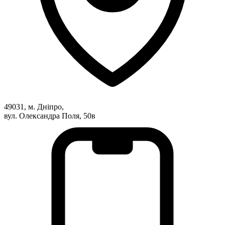
Атестація
Безбар'єрність для глухих
Вінницька область
Волинська область
Дніпропетровська область
Донецька область
Житомирська область
Закарпатська область
Запорізька область
Івано-Франківська область
49031, м. Дніпро,
вул. Олександра Поля, 50в
Київ
Київська область
Кіровоградська область
Львівська область
Миколаївська область
Одеська область
Полтавська область
Рівненська область
Сумська область
Тернопільська область