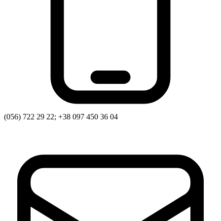
Харківська область
Херсонська область
Хмельницька область
Черкаська область
Чернівецька область
Чернігівська область
Особи відповідальні за контактування з
питань укладення договорів
Вивчаємо жестову мову
(056) 722 29 22; +38 097 450 36 04
Дитяча сторінка
Новини про жестову мову
Ресурс для вивчення жестових мов різних країн
ЦУЖМ
Проєкт "Жестова мова для поліцейських"
Про шахрайські схеми
ВІКТОРИНА
На допомогу військовим
Медична термінологія жестовою мовою