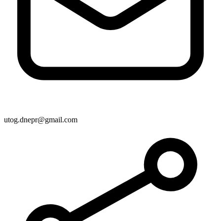
Статут УТОГ
Нормативна база УТОГ
Конвенція ООН
Законодавство
Декларації
Документи ВФГ
Міжнародні документи
utog.dnepr@gmail.com