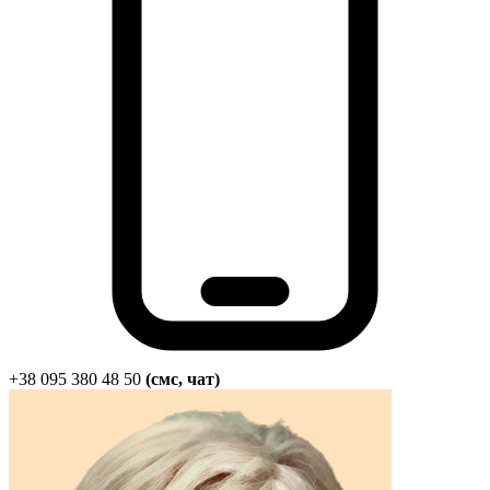
Харківська область
Херсонська область
Хмельницька область
Черкаська область
Чернівецька область
Чернігівська область
Особи відповідальні за контактування з
питань укладення договорів
Вивчаємо жестову мову
Дитяча сторінка
Новини про жестову мову
Ресурс для вивчення жестових мов різних країн
ЦУЖМ
Проєкт "Жестова мова для поліцейських"
Про шахрайські схеми
+38 095 380 48 50
(смс, чат)
ВІКТОРИНА
На допомогу військовим
Медична термінологія жестовою мовою