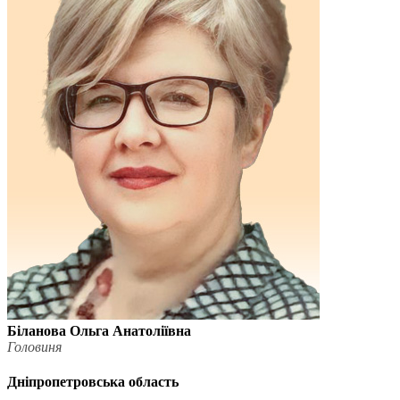
Статут УТОГ
Нормативна база УТОГ
Конвенція ООН
Законодавство
Декларації
Документи ВФГ
Міжнародні документи
Біланова Ольга Анатоліївна
Головиня
Дніпропетровська область