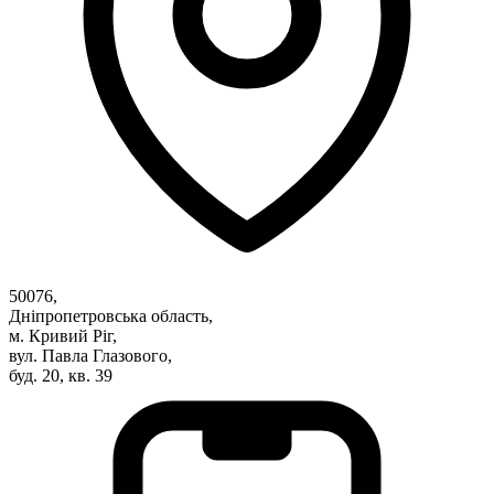
Атестація
Безбар'єрність для глухих
Вінницька область
Волинська область
Дніпропетровська область
Донецька область
Житомирська область
Закарпатська область
Запорізька область
Івано-Франківська область
Київ
Київська область
50076,
Кіровоградська область
Дніпропетровська область,
Львівська область
м. Кривий Ріг,
вул. Павла Глазового,
Миколаївська область
буд. 20, кв. 39
Одеська область
Полтавська область
Рівненська область
Сумська область
Тернопільська область