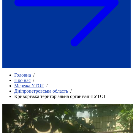
Як приклад стійкості спільноти
глухих
Говоримо коротко про наболіле
Міжнародний тиждень глухих людей
2025
Всеукраїнський челендж «Молодь
співає»
Інтерв'ю «Світ глухих: унікальні у
своїй професії»
Немає прав людини без права на
жестову мову.
Всеукраїнський конкурс «Людина року в
Головна
/
УТОГ»: прийом заявок 2023
Про нас
/
Мережа УТОГ
/
Флешмоб «Історії успіхів, які надихають»
Дніпропетровська область
/
Переклад жестовою мовою
Криворізька територіальна організація УТОГ
Чим займається УТОГ
Діяльність УТОГ
90 років УТОГ
92 роки УТОГ
93 роки УТОГ
Історії та спогади ветеранів УТОГ