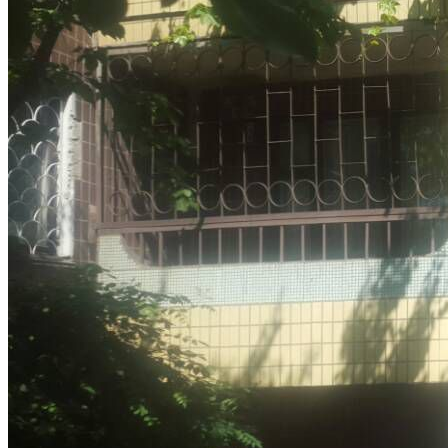
Кадрові зміни
Працевлаштування
Про глухих
Постаті в УТОГ
Все про УТОГ: ваші права, послуги та підтримка:
Важлива інформація
Благодійні справи
Історія глухих
Коронавірус
Брифінги
Корисні інформаційні матеріали від Т. Ломакіної
Офіційна інформація
Про УТОГ
Керівництво УТОГ
Громадські ради УТОГ ⩺
Всеукраїнська Рада голів обласних
організацій УТОГ
Всеукраїнська Рада ветеранів УТОГ
Всеукраїнська Рада перекладачів жестової
мови УТОГ
Всеукраїнська Рада директорів УТОГ
Всеукраїнська молодіжна Рада УТОГ