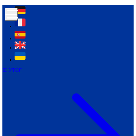
Контур психологічної безпеки глухих
Культура
Міжнародний тиждень глухих людей
Міжнародний тиждень глухих людей
2021
Міжнародний тиждень глухих людей
2022
Міжнародний тиждень глухих людей
2023
ID УТОГ
Міжнародний тиждень глухих людей
2024
Щоденні теми: 23 - 29 вересня
2024
Всеукраїнський пісенний
челендж «Україно, ти є!»
Молодіжний челендж «Жестова
мова для мене – це…»
Репортажі спеціальних та
інклюзивних начальних закладів
України