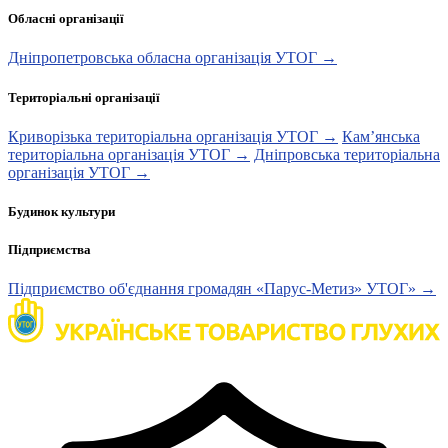
Обласні організації
Дніпропетровська обласна організація УТОГ →
Територіальні організації
Криворізька територіальна організація УТОГ →
Кам’янська
територіальна організація УТОГ →
Дніпровська територіальна
організація УТОГ →
Будинок культури
Підприємства
Підприємство об'єднання громадян «Парус-Метиз» УТОГ» →