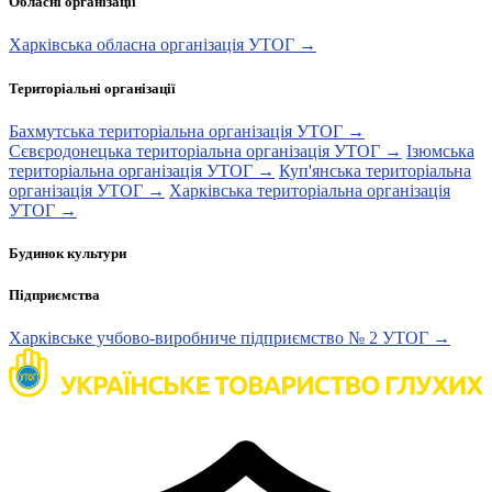
Обласні організації
Харківська обласна організація УТОГ →
Територіальні організації
Бахмутська територіальна організація УТОГ →
Сєвєродонецька територіальна організація УТОГ →
Ізюмська
територіальна організація УТОГ →
Куп'янська територіальна
організація УТОГ →
Харківська територіальна організація
УТОГ →
Будинок культури
Підприємства
Харківське учбово-виробниче підприємство № 2 УТОГ →