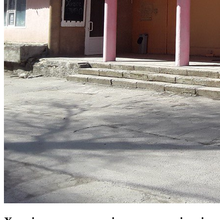
Молодіжні лідери УТОГ
Ветерани УТОГ
Мережа УТОГ
Підприємства УТОГ
Рекорди УТОГ
Видання УТОГ
Звіти
Посилання сторінок УТОГ
Контакти
Навчальні програми
Дошкільна освіта
Загальна освіта
Для абітурієнтів
Уроки
Українська жестова мова
Географія
Правознавство
Я досліджую світ
Реєстр перекладачів жестової мови Українського
товариства глухих
Підготовка перекладачів
"Сервіс УТОГ"