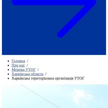
Як приклад стійкості спільноти
глухих
Говоримо коротко про наболіле
Міжнародний тиждень глухих людей
2025
Всеукраїнський челендж «Молодь
співає»
Інтерв'ю «Світ глухих: унікальні у
своїй професії»
Немає прав людини без права на
жестову мову.
Всеукраїнський конкурс «Людина року в
Головна
/
УТОГ»: прийом заявок 2023
Про нас
/
Мережа УТОГ
/
Флешмоб «Історії успіхів, які надихають»
Харківська область
/
Переклад жестовою мовою
Харківська територіальна організація УТОГ
Чим займається УТОГ
Діяльність УТОГ
90 років УТОГ
92 роки УТОГ
93 роки УТОГ
Історії та спогади ветеранів УТОГ