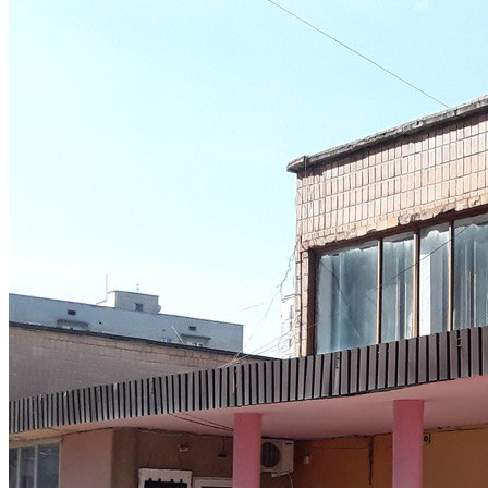
Кадрові зміни
Працевлаштування
Про глухих
Постаті в УТОГ
Все про УТОГ: ваші права, послуги та підтримка:
Важлива інформація
Благодійні справи
Історія глухих
Коронавірус
Брифінги
Корисні інформаційні матеріали від Т. Ломакіної
Офіційна інформація
Про УТОГ
Керівництво УТОГ
Громадські ради УТОГ ⩺
Всеукраїнська Рада голів обласних
організацій УТОГ
Всеукраїнська Рада ветеранів УТОГ
Всеукраїнська Рада перекладачів жестової
мови УТОГ
Всеукраїнська Рада директорів УТОГ
Всеукраїнська молодіжна Рада УТОГ