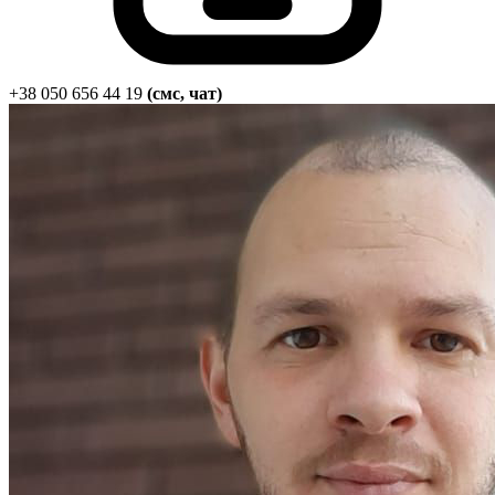
Статут УТОГ
Нормативна база УТОГ
Конвенція ООН
Законодавство
Декларації
+38 050 656 44 19
(смс, чат)
Документи ВФГ
Міжнародні документи