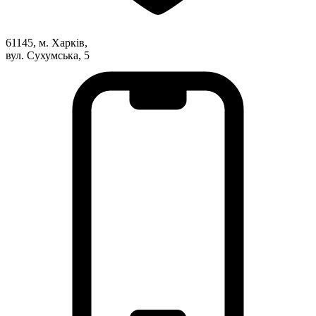
Харківська область
Херсонська область
61145, м. Харків,
Хмельницька область
вул. Сухумська, 5
Черкаська область
Чернівецька область
Чернігівська область
Особи відповідальні за контактування з
питань укладення договорів
Вивчаємо жестову мову
Дитяча сторінка
Новини про жестову мову
Ресурс для вивчення жестових мов різних країн
ЦУЖМ
Проєкт "Жестова мова для поліцейських"
Про шахрайські схеми
ВІКТОРИНА
На допомогу військовим
Медична термінологія жестовою мовою