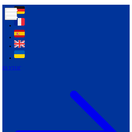
Контур психологічної безпеки глухих
Культура
Міжнародний тиждень глухих людей
Міжнародний тиждень глухих людей
2021
Міжнародний тиждень глухих людей
2022
Міжнародний тиждень глухих людей
2023
ID УТОГ
Міжнародний тиждень глухих людей
2024
Щоденні теми: 23 - 29 вересня
2024
Всеукраїнський пісенний
челендж «Україно, ти є!»
Молодіжний челендж «Жестова
мова для мене – це…»
Репортажі спеціальних та
інклюзивних начальних закладів
України