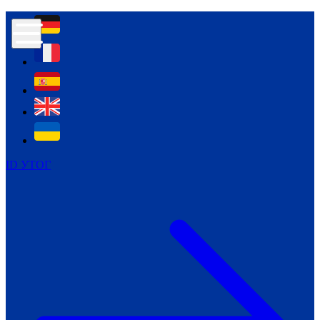
Контур психологічної безпеки глухих
Культура
Міжнародний тиждень глухих людей
Міжнародний тиждень глухих людей
2021
Міжнародний тиждень глухих людей
2022
Міжнародний тиждень глухих людей
2023
ID УТОГ
Міжнародний тиждень глухих людей
2024
Щоденні теми: 23 - 29 вересня
2024
Всеукраїнський пісенний
челендж «Україно, ти є!»
Молодіжний челендж «Жестова
мова для мене – це…»
Репортажі спеціальних та
інклюзивних начальних закладів
України