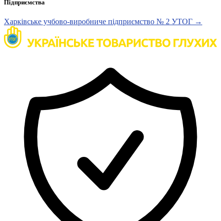
Підприємства
Статут УТОГ
Нормативна база УТОГ
Харківське учбово-виробниче підприємство № 2 УТОГ →
Конвенція ООН
Законодавство
Декларації
Документи ВФГ
Міжнародні документи