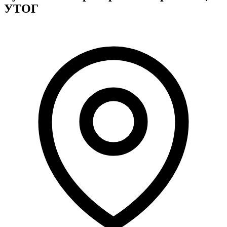
Молодіжні лідери УТОГ
УТОГ
Ветерани УТОГ
Мережа УТОГ
Підприємства УТОГ
Рекорди УТОГ
Видання УТОГ
Звіти
Посилання сторінок УТОГ
Контакти
Навчальні програми
Дошкільна освіта
Загальна освіта
Для абітурієнтів
Уроки
Українська жестова мова
Географія
Правознавство
Я досліджую світ
Реєстр перекладачів жестової мови Українського
товариства глухих
Підготовка перекладачів
"Сервіс УТОГ"