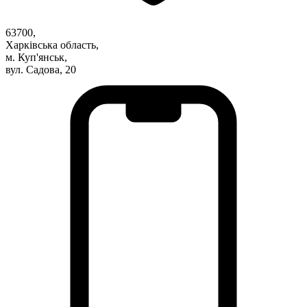
Атестація
Безбар'єрність для глухих
63700,
Вінницька область
Харківська область,
Волинська область
м. Куп'янськ,
Дніпропетровська область
вул. Садова, 20
Донецька область
Житомирська область
Закарпатська область
Запорізька область
Івано-Франківська область
Київ
Київська область
Кіровоградська область
Львівська область
Миколаївська область
Одеська область
Полтавська область
Рівненська область
Сумська область
Тернопільська область