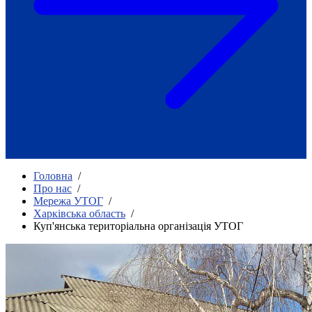
Як приклад стійкості спільноти
глухих
Говоримо коротко про наболіле
Міжнародний тиждень глухих людей
2025
Всеукраїнський челендж «Молодь
співає»
Інтерв'ю «Світ глухих: унікальні у
своїй професії»
Немає прав людини без права на
жестову мову.
Всеукраїнський конкурс «Людина року в
Головна
/
УТОГ»: прийом заявок 2023
Про нас
/
Мережа УТОГ
/
Флешмоб «Історії успіхів, які надихають»
Харківська область
/
Переклад жестовою мовою
Куп'янська територіальна організація УТОГ
Чим займається УТОГ
Діяльність УТОГ
90 років УТОГ
92 роки УТОГ
93 роки УТОГ
Історії та спогади ветеранів УТОГ