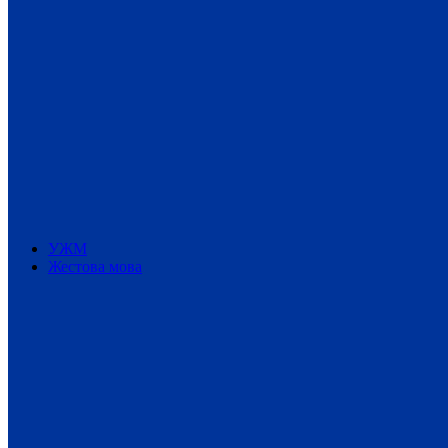
УЖМ
Жестова мова