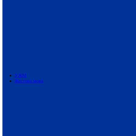
УЖМ
Жестова мова