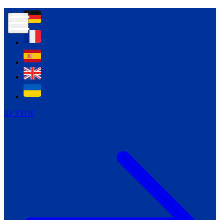
Контур психологічної безпеки глухих
Культура
Міжнародний тиждень глухих людей
Міжнародний тиждень глухих людей
2021
Міжнародний тиждень глухих людей
2022
Міжнародний тиждень глухих людей
2023
ID УТОГ
Міжнародний тиждень глухих людей
2024
Щоденні теми: 23 - 29 вересня
2024
Всеукраїнський пісенний
челендж «Україно, ти є!»
Молодіжний челендж «Жестова
мова для мене – це…»
Репортажі спеціальних та
інклюзивних начальних закладів
України