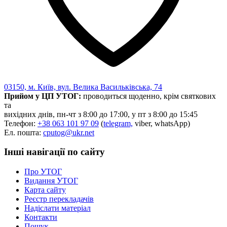
03150, м. Київ, вул. Велика Васильківська, 74
Прийом у ЦП УТОГ:
проводиться щоденно, крім святкових
та
вихідних днів, пн-чт з 8:00 до 17:00, у пт з 8:00 до 15:45
Телефон:
+38 063 101 97 09
(
telegram,
viber, whatsApp)
Ел. пошта:
cputog@ukr.net
Інші навігації по сайту
Про УТОГ
Видання УТОГ
Карта сайту
Реєстр перекладачів
Надіслати матеріал
Контакти
Пошук