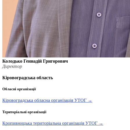
Колодько Геннадій Григорович
Директор
Кіровоградська область
Обласні організації
Кіровоградська обласна організація УТОГ →
Територіальні організації
Кропивницька територіальна організація УТОГ →