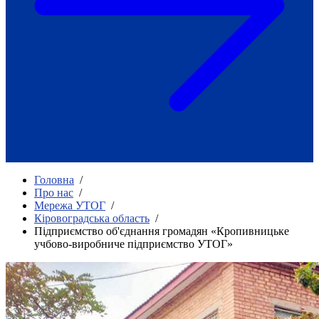
Як приклад стійкості спільноти
глухих
Говоримо коротко про наболіле
Міжнародний тиждень глухих людей
2025
Всеукраїнський челендж «Молодь
співає»
Інтерв'ю «Світ глухих: унікальні у
своїй професії»
Немає прав людини без права на
жестову мову.
Всеукраїнський конкурс «Людина року в
Головна
/
УТОГ»: прийом заявок 2023
Про нас
/
Мережа УТОГ
/
Флешмоб «Історії успіхів, які надихають»
Кіровоградська область
/
Переклад жестовою мовою
Підприємство об'єднання громадян «Кропивницьке
Чим займається УТОГ
учбово-виробниче підприємство УТОГ»
Діяльність УТОГ
90 років УТОГ
92 роки УТОГ
93 роки УТОГ
Історії та спогади ветеранів УТОГ