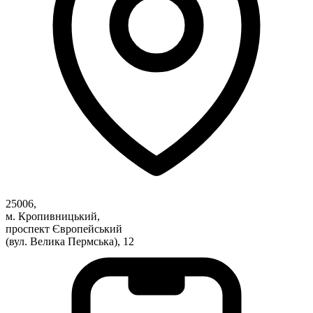
Атестація
Безбар'єрність для глухих
Вінницька область
Волинська область
Дніпропетровська область
Донецька область
Житомирська область
Закарпатська область
Запорізька область
Івано-Франківська область
Київ
Київська область
Кіровоградська область
25006,
Львівська область
м. Кропивницький,
Миколаївська область
проспект Європейський
(вул. Велика Пермська), 12
Одеська область
Полтавська область
Рівненська область
Сумська область
Тернопільська область