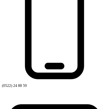
Харківська область
Херсонська область
Хмельницька область
Черкаська область
Чернівецька область
Чернігівська область
Особи відповідальні за контактування з
питань укладення договорів
Вивчаємо жестову мову
Дитяча сторінка
Новини про жестову мову
Ресурс для вивчення жестових мов різних країн
ЦУЖМ
Проєкт "Жестова мова для поліцейських"
Про шахрайські схеми
(0522) 24 88 59
ВІКТОРИНА
На допомогу військовим
Медична термінологія жестовою мовою