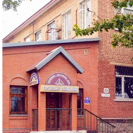
Кадрові зміни
Працевлаштування
Про глухих
Постаті в УТОГ
Все про УТОГ: ваші права, послуги та підтримка:
Важлива інформація
Благодійні справи
Історія глухих
Коронавірус
Брифінги
Корисні інформаційні матеріали від Т. Ломакіної
Офіційна інформація
Про УТОГ
Керівництво УТОГ
Громадські ради УТОГ ⩺
Всеукраїнська Рада голів обласних
організацій УТОГ
Всеукраїнська Рада ветеранів УТОГ
Всеукраїнська Рада перекладачів жестової
мови УТОГ
Всеукраїнська Рада директорів УТОГ
Всеукраїнська молодіжна Рада УТОГ