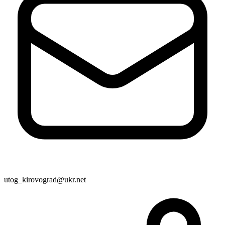
Статут УТОГ
Нормативна база УТОГ
Конвенція ООН
Законодавство
Декларації
Документи ВФГ
Міжнародні документи
utog_kirovograd@ukr.net