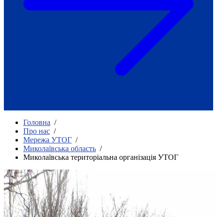
Як приклад стійкості спільноти
глухих
Говоримо коротко про наболіле
Міжнародний тиждень глухих людей
2025
Всеукраїнський челендж «Молодь
співає»
Інтерв'ю «Світ глухих: унікальні у
своїй професії»
Немає прав людини без права на
жестову мову.
Всеукраїнський конкурс «Людина року в
Головна
/
УТОГ»: прийом заявок 2023
Про нас
/
Мережа УТОГ
/
Флешмоб «Історії успіхів, які надихають»
Миколаївська область
/
Переклад жестовою мовою
Миколаївська територіальна організація УТОГ
Чим займається УТОГ
Діяльність УТОГ
90 років УТОГ
92 роки УТОГ
93 роки УТОГ
Історії та спогади ветеранів УТОГ