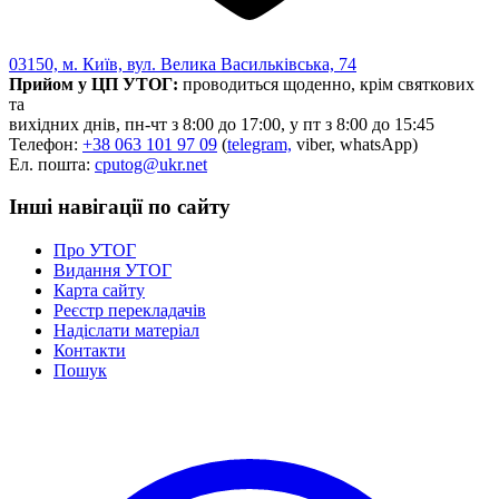
03150, м. Київ, вул. Велика Васильківська, 74
Прийом у ЦП УТОГ:
проводиться щоденно, крім святкових
та
вихідних днів, пн-чт з 8:00 до 17:00, у пт з 8:00 до 15:45
Телефон:
+38 063 101 97 09
(
telegram,
viber, whatsApp)
Ел. пошта:
cputog@ukr.net
Інші навігації по сайту
Про УТОГ
Видання УТОГ
Карта сайту
Реєстр перекладачів
Надіслати матеріал
Контакти
Пошук