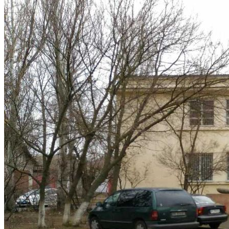
Кадрові зміни
Працевлаштування
Про глухих
Постаті в УТОГ
Все про УТОГ: ваші права, послуги та підтримка:
Важлива інформація
Благодійні справи
Історія глухих
Коронавірус
Брифінги
Корисні інформаційні матеріали від Т. Ломакіної
Офіційна інформація
Про УТОГ
Керівництво УТОГ
Громадські ради УТОГ ⩺
Всеукраїнська Рада голів обласних
організацій УТОГ
Всеукраїнська Рада ветеранів УТОГ
Всеукраїнська Рада перекладачів жестової
мови УТОГ
Всеукраїнська Рада директорів УТОГ
Всеукраїнська молодіжна Рада УТОГ