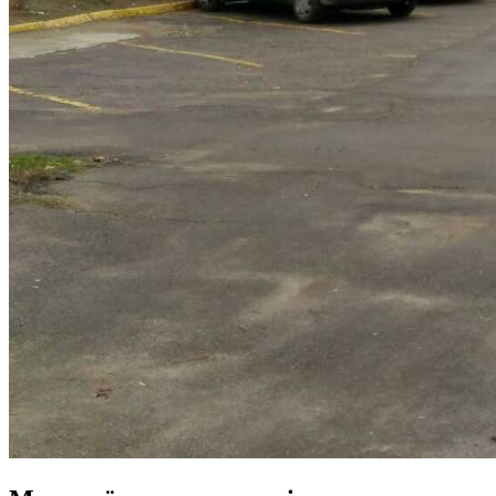
Молодіжні лідери УТОГ
Ветерани УТОГ
Мережа УТОГ
Підприємства УТОГ
Рекорди УТОГ
Видання УТОГ
Звіти
Посилання сторінок УТОГ
Контакти
Навчальні програми
Дошкільна освіта
Загальна освіта
Для абітурієнтів
Уроки
Українська жестова мова
Географія
Правознавство
Я досліджую світ
Реєстр перекладачів жестової мови Українського
товариства глухих
Підготовка перекладачів
"Сервіс УТОГ"