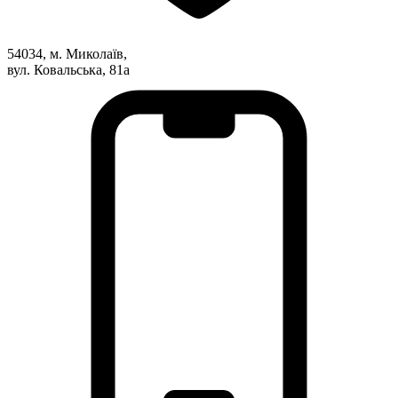
Харківська область
Херсонська область
54034, м. Миколаїв,
Хмельницька область
вул. Ковальська, 81а
Черкаська область
Чернівецька область
Чернігівська область
Особи відповідальні за контактування з
питань укладення договорів
Вивчаємо жестову мову
Дитяча сторінка
Новини про жестову мову
Ресурс для вивчення жестових мов різних країн
ЦУЖМ
Проєкт "Жестова мова для поліцейських"
Про шахрайські схеми
ВІКТОРИНА
На допомогу військовим
Медична термінологія жестовою мовою