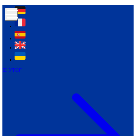
Контур психологічної безпеки глухих
Культура
Міжнародний тиждень глухих людей
Міжнародний тиждень глухих людей
2021
Міжнародний тиждень глухих людей
2022
Міжнародний тиждень глухих людей
2023
ID УТОГ
Міжнародний тиждень глухих людей
2024
Щоденні теми: 23 - 29 вересня
2024
Всеукраїнський пісенний
челендж «Україно, ти є!»
Молодіжний челендж «Жестова
мова для мене – це…»
Репортажі спеціальних та
інклюзивних начальних закладів
України