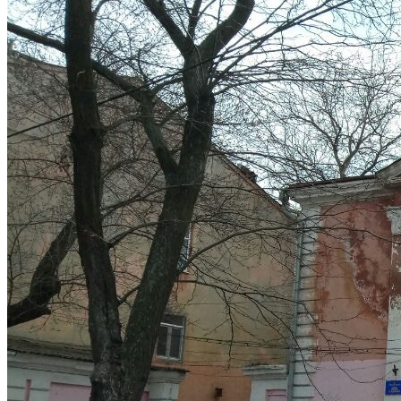
Кадрові зміни
Працевлаштування
Про глухих
Постаті в УТОГ
Все про УТОГ: ваші права, послуги та підтримка:
Важлива інформація
Благодійні справи
Історія глухих
Коронавірус
Брифінги
Корисні інформаційні матеріали від Т. Ломакіної
Офіційна інформація
Про УТОГ
Керівництво УТОГ
Громадські ради УТОГ ⩺
Всеукраїнська Рада голів обласних
організацій УТОГ
Всеукраїнська Рада ветеранів УТОГ
Всеукраїнська Рада перекладачів жестової
мови УТОГ
Всеукраїнська Рада директорів УТОГ
Всеукраїнська молодіжна Рада УТОГ