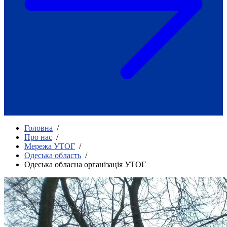
Як приклад стійкості спільноти
глухих
Говоримо коротко про наболіле
Міжнародний тиждень глухих людей
2025
Всеукраїнський челендж «Молодь
співає»
Інтерв'ю «Світ глухих: унікальні у
своїй професії»
Немає прав людини без права на
жестову мову.
Всеукраїнський конкурс «Людина року в
Головна
/
УТОГ»: прийом заявок 2023
Про нас
/
Мережа УТОГ
/
Флешмоб «Історії успіхів, які надихають»
Одеська область
/
Переклад жестовою мовою
Одеська обласна організація УТОГ
Чим займається УТОГ
Діяльність УТОГ
90 років УТОГ
92 роки УТОГ
93 роки УТОГ
Історії та спогади ветеранів УТОГ