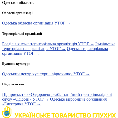
Одеська область
Обласні організації
Одеська обласна організація УТОГ →
Територіальні організації
Роздільнянська територіальна організація УТОГ →
Ізмаїльська
територіальна організація УТОГ →
Одеська територіальна
організація УТОГ →
Будинок культури
Одеський центр культури і відпочинку УТОГ →
Підприємства
Підприємство «Оздоровчо-реабілітаційний центр інвалідів зі
слуху «Одіссей» УТОГ →
Одеське виробниче об’єднання
«Електрик» УТОГ →