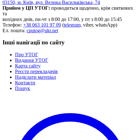
03150, м. Київ, вул. Велика Васильківська, 74
Прийом у ЦП УТОГ:
проводиться щоденно, крім святкових
та
вихідних днів, пн-чт з 8:00 до 17:00, у пт з 8:00 до 15:45
Телефон:
+38 063 101 97 09
(
telegram,
viber, whatsApp)
Ел. пошта:
cputog@ukr.net
Інші навігації по сайту
Про УТОГ
Видання УТОГ
Карта сайту
Реєстр перекладачів
Надіслати матеріал
Контакти
Пошук