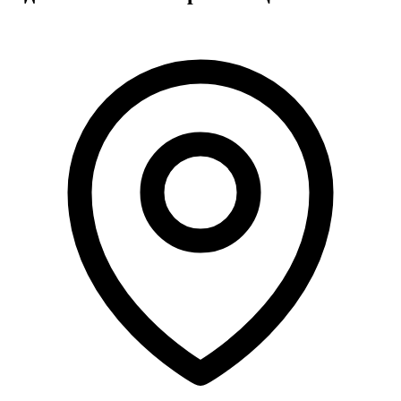
Атестація
Безбар'єрність для глухих
Вінницька область
Волинська область
Дніпропетровська область
Донецька область
Житомирська область
Закарпатська область
Запорізька область
Івано-Франківська область
Київ
Київська область
Кіровоградська область
Львівська область
Миколаївська область
Одеська область
Полтавська область
Рівненська область
Сумська область
Тернопільська область