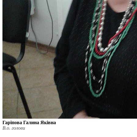
Гаріпова Галина Яківна
В.о. голови