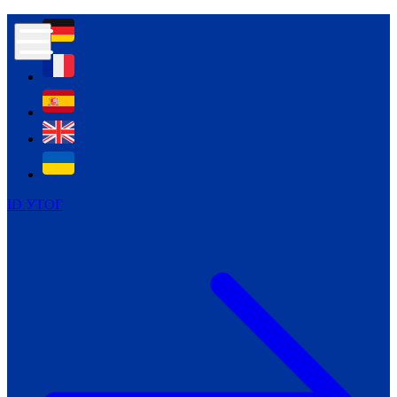
Контур психологічної безпеки глухих
Культура
Міжнародний тиждень глухих людей
Міжнародний тиждень глухих людей
2021
Міжнародний тиждень глухих людей
2022
Міжнародний тиждень глухих людей
2023
ID УТОГ
Міжнародний тиждень глухих людей
2024
Щоденні теми: 23 - 29 вересня
2024
Всеукраїнський пісенний
челендж «Україно, ти є!»
Молодіжний челендж «Жестова
мова для мене – це…»
Репортажі спеціальних та
інклюзивних начальних закладів
України