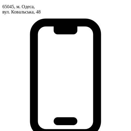
Харківська область
65045, м. Одеса,
Херсонська область
вул. Ковальська, 48
Хмельницька область
Черкаська область
Чернівецька область
Чернігівська область
Особи відповідальні за контактування з
питань укладення договорів
Вивчаємо жестову мову
Дитяча сторінка
Новини про жестову мову
Ресурс для вивчення жестових мов різних країн
ЦУЖМ
Проєкт "Жестова мова для поліцейських"
Про шахрайські схеми
ВІКТОРИНА
На допомогу військовим
Медична термінологія жестовою мовою