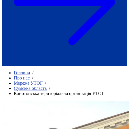
Як приклад стійкості спільноти
глухих
Говоримо коротко про наболіле
Міжнародний тиждень глухих людей
2025
Всеукраїнський челендж «Молодь
співає»
Інтерв'ю «Світ глухих: унікальні у
своїй професії»
Немає прав людини без права на
жестову мову.
Всеукраїнський конкурс «Людина року в
Головна
/
УТОГ»: прийом заявок 2023
Про нас
/
Мережа УТОГ
/
Флешмоб «Історії успіхів, які надихають»
Сумська область
/
Переклад жестовою мовою
Конотопська територіальна організація УТОГ
Чим займається УТОГ
Діяльність УТОГ
90 років УТОГ
92 роки УТОГ
93 роки УТОГ
Історії та спогади ветеранів УТОГ