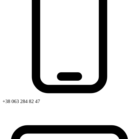
Харківська область
Херсонська область
Хмельницька область
Черкаська область
Чернівецька область
Чернігівська область
Особи відповідальні за контактування з
питань укладення договорів
Вивчаємо жестову мову
Дитяча сторінка
Новини про жестову мову
Ресурс для вивчення жестових мов різних країн
ЦУЖМ
Проєкт "Жестова мова для поліцейських"
+38 063 284 82 47
Про шахрайські схеми
ВІКТОРИНА
На допомогу військовим
Медична термінологія жестовою мовою