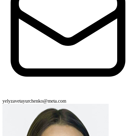
Статут УТОГ
Нормативна база УТОГ
Конвенція ООН
Законодавство
Декларації
Документи ВФГ
Міжнародні документи
yelyzavetayurchenko@meta.com