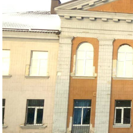
Кадрові зміни
Працевлаштування
Про глухих
Постаті в УТОГ
Все про УТОГ: ваші права, послуги та підтримка:
Важлива інформація
Благодійні справи
Історія глухих
Коронавірус
Брифінги
Корисні інформаційні матеріали від Т. Ломакіної
Офіційна інформація
Про УТОГ
Керівництво УТОГ
Громадські ради УТОГ ⩺
Всеукраїнська Рада голів обласних
організацій УТОГ
Всеукраїнська Рада ветеранів УТОГ
Всеукраїнська Рада перекладачів жестової
мови УТОГ
Всеукраїнська Рада директорів УТОГ
Всеукраїнська молодіжна Рада УТОГ