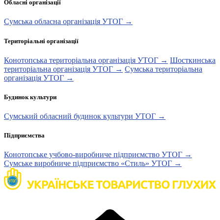
Обласні організації
Сумська обласна організація УТОГ →
Територіальні організації
Конотопська територіальна організація УТОГ →
Шосткинська
територіальна організація УТОГ →
Сумська територіальна
організація УТОГ →
Будинок культури
Сумський обласний будинок культури УТОГ →
Підприємства
Конотопське учбово-виробниче підприємство УТОГ →
Сумське виробниче підприємство «Стиль» УТОГ →