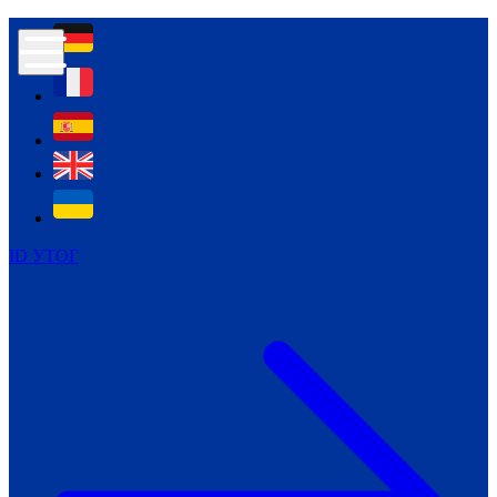
Контур психологічної безпеки глухих
Культура
Міжнародний тиждень глухих людей
Міжнародний тиждень глухих людей
2021
Міжнародний тиждень глухих людей
2022
Міжнародний тиждень глухих людей
2023
ID УТОГ
Міжнародний тиждень глухих людей
2024
Щоденні теми: 23 - 29 вересня
2024
Всеукраїнський пісенний
челендж «Україно, ти є!»
Молодіжний челендж «Жестова
мова для мене – це…»
Репортажі спеціальних та
інклюзивних начальних закладів
України