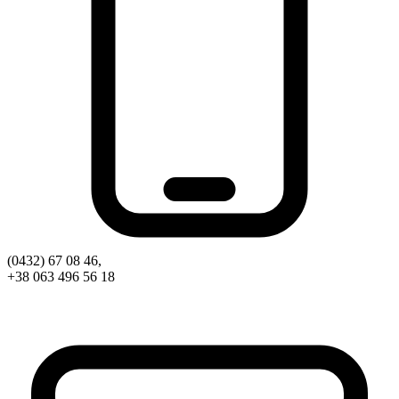
Харківська область
Херсонська область
Хмельницька область
Черкаська область
Чернівецька область
Чернігівська область
Особи відповідальні за контактування з
питань укладення договорів
Вивчаємо жестову мову
Дитяча сторінка
Новини про жестову мову
Ресурс для вивчення жестових мов різних країн
(0432) 67 08 46,
ЦУЖМ
+38 063 496 56 18
Проєкт "Жестова мова для поліцейських"
ВІКТОРИНА
На допомогу військовим
Медична термінологія жестовою мовою
Статут УТОГ