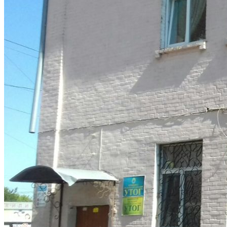
Кадрові зміни
Працевлаштування
Про глухих
Постаті в УТОГ
Все про УТОГ: ваші права, послуги та підтримка:
Важлива інформація
Благодійні справи
Історія глухих
Коронавірус
Брифінги
Корисні інформаційні матеріали від Т. Ломакіної
Офіційна інформація
Про УТОГ
Керівництво УТОГ
Громадські ради УТОГ ⩺
Всеукраїнська Рада голів обласних
організацій УТОГ
Всеукраїнська Рада ветеранів УТОГ
Всеукраїнська Рада перекладачів жестової
мови УТОГ
Всеукраїнська Рада директорів УТОГ
Всеукраїнська молодіжна Рада УТОГ