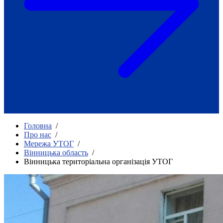
Як приклад стійкості спільноти
глухих
Говоримо коротко про наболіле
Міжнародний тиждень глухих людей
2025
Всеукраїнський челендж «Молодь
співає»
Інтерв'ю «Світ глухих: унікальні у
своїй професії»
Немає прав людини без права на
жестову мову.
Всеукраїнський конкурс «Людина року в
Головна
/
УТОГ»: прийом заявок 2023
Про нас
/
Мережа УТОГ
/
Флешмоб «Історії успіхів, які надихають»
Вінницька область
/
Переклад жестовою мовою
Вінницька територіальна організація УТОГ
Чим займається УТОГ
Діяльність УТОГ
90 років УТОГ
92 роки УТОГ
93 роки УТОГ
Історії та спогади ветеранів УТОГ