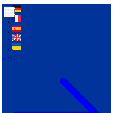
Контур психологічної безпеки глухих
Культура
Міжнародний тиждень глухих людей
Міжнародний тиждень глухих людей
2021
Міжнародний тиждень глухих людей
2022
Міжнародний тиждень глухих людей
2023
ID УТОГ
Міжнародний тиждень глухих людей
2024
Щоденні теми: 23 - 29 вересня
2024
Всеукраїнський пісенний
челендж «Україно, ти є!»
Молодіжний челендж «Жестова
мова для мене – це…»
Репортажі спеціальних та
інклюзивних начальних закладів
України