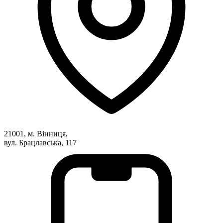
Атестація
Безбар'єрність для глухих
Вінницька область
Волинська область
Дніпропетровська область
Донецька область
Житомирська область
Закарпатська область
Запорізька область
Івано-Франківська область
Київ
Київська область
21001, м. Вінниця,
Кіровоградська область
вул. Брацлавська, 117
Львівська область
Миколаївська область
Одеська область
Полтавська область
Рівненська область
Сумська область
Тернопільська область