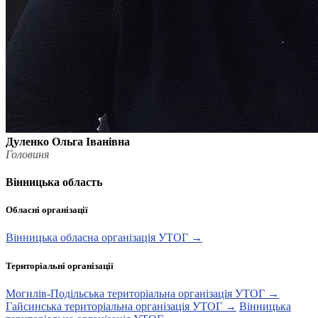
Дуленко Ольга Іванівна
Головиня
Вінницька область
Обласні організації
Вінницька обласна організація УТОГ →
Територіальні організації
Могилів-Подільська територіальна організація УТОГ →
Гайсинська територіальна організація УТОГ →
Вінницька