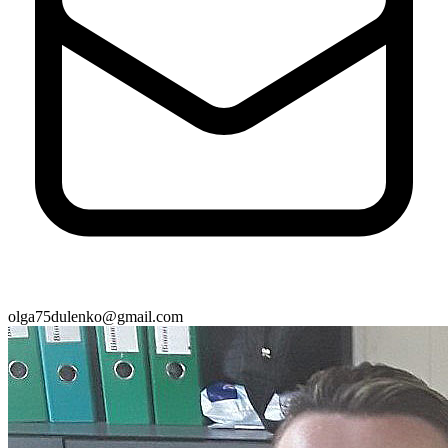
Нормативна база УТОГ
Конвенція ООН
Законодавство
Декларації
Документи ВФГ
Міжнародні документи
olga75dulenko@gmail.com