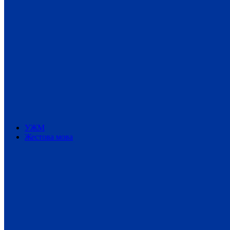
УЖМ
Жестова мова