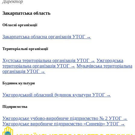
Директор
Закарпатська область
Обласні організації
Закарпатська обласна організація УТОГ →
Територіальні організації
Хустська територіальна організація УТОГ →
Ужгородська
територіальна організація УТОГ →
Мукачівська територіальна
організація УТОГ →
Будинок культури
Ужгородський обласний будинок культури УТОГ →
Підприємства
Ужгородське учбово-виробниче підприємство № 2 УТОГ →
Ужгородське виробниче підприємство «Синевір» УТОГ →