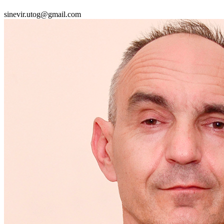
Статут УТОГ
sinevir.utog@gmail.com
Нормативна база УТОГ
Конвенція ООН
Законодавство
Декларації
Документи ВФГ
Міжнародні документи