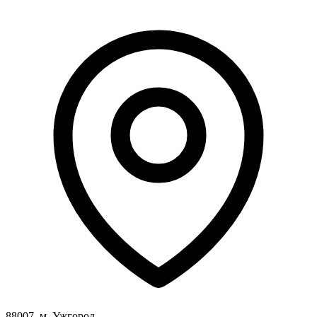
Молодіжні лідери УТОГ
Ветерани УТОГ
Мережа УТОГ
Підприємства УТОГ
Рекорди УТОГ
Видання УТОГ
Звіти
Посилання сторінок УТОГ
Контакти
Навчальні програми
Дошкільна освіта
Загальна освіта
Для абітурієнтів
Уроки
Українська жестова мова
Географія
Правознавство
Я досліджую світ
Реєстр перекладачів жестової мови Українського
товариства глухих
Підготовка перекладачів
"Сервіс УТОГ"
88007, м. Ужгород,