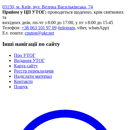
03150, м. Київ, вул. Велика Васильківська, 74
Прийом у ЦП УТОГ:
проводиться щоденно, крім святкових
та
вихідних днів, пн-чт з 8:00 до 17:00, у пт з 8:00 до 15:45
Телефон:
+38 063 101 97 09
(
telegram,
viber, whatsApp)
Ел. пошта:
cputog@ukr.net
Інші навігації по сайту
Про УТОГ
Видання УТОГ
Карта сайту
Реєстр перекладачів
Надіслати матеріал
Контакти
Пошук