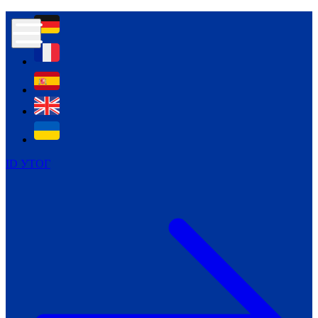
Контур психологічної безпеки глухих
Культура
Міжнародний тиждень глухих людей
Міжнародний тиждень глухих людей
2021
Міжнародний тиждень глухих людей
2022
Міжнародний тиждень глухих людей
2023
ID УТОГ
Міжнародний тиждень глухих людей
2024
Щоденні теми: 23 - 29 вересня
2024
Всеукраїнський пісенний
челендж «Україно, ти є!»
Молодіжний челендж «Жестова
мова для мене – це…»
Репортажі спеціальних та
інклюзивних начальних закладів
України