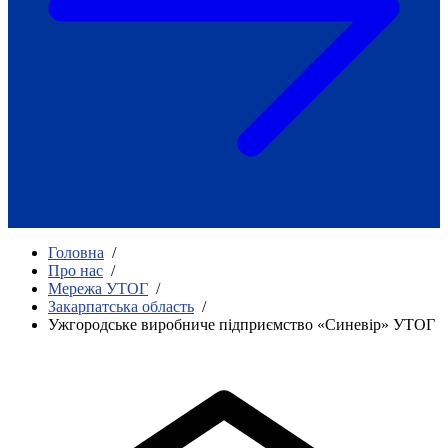
Як приклад стійкості спільноти
глухих
Говоримо коротко про наболіле
Міжнародний тиждень глухих людей
2025
Всеукраїнський челендж «Молодь
співає»
Інтерв'ю «Світ глухих: унікальні у
своїй професії»
Немає прав людини без права на
жестову мову.
Всеукраїнський конкурс «Людина року в
Головна
/
УТОГ»: прийом заявок 2023
Про нас
/
Мережа УТОГ
/
Флешмоб «Історії успіхів, які надихають»
Закарпатська область
/
Переклад жестовою мовою
Ужгородське виробниче підприємство «Синевір» УТОГ
Чим займається УТОГ
Діяльність УТОГ
90 років УТОГ
92 роки УТОГ
93 роки УТОГ
Історії та спогади ветеранів УТОГ