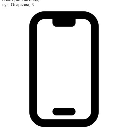
Атестація
вул. Огарьова, 3
Безбар'єрність для глухих
Вінницька область
Волинська область
Дніпропетровська область
Донецька область
Житомирська область
Закарпатська область
Запорізька область
Івано-Франківська область
Київ
Київська область
Кіровоградська область
Львівська область
Миколаївська область
Одеська область
Полтавська область
Рівненська область
Сумська область
Тернопільська область