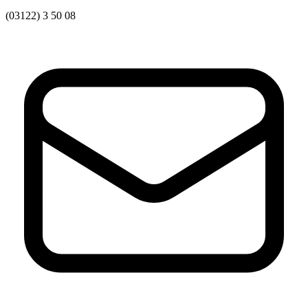
Харківська область
(03122) 3 50 08
Херсонська область
Хмельницька область
Черкаська область
Чернівецька область
Чернігівська область
Особи відповідальні за контактування з
питань укладення договорів
Вивчаємо жестову мову
Дитяча сторінка
Новини про жестову мову
Ресурс для вивчення жестових мов різних країн
ЦУЖМ
Проєкт "Жестова мова для поліцейських"
Про шахрайські схеми
ВІКТОРИНА
На допомогу військовим
Медична термінологія жестовою мовою