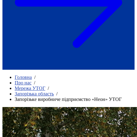
Як приклад стійкості спільноти
глухих
Говоримо коротко про наболіле
Міжнародний тиждень глухих людей
2025
Всеукраїнський челендж «Молодь
співає»
Інтерв'ю «Світ глухих: унікальні у
своїй професії»
Немає прав людини без права на
жестову мову.
Всеукраїнський конкурс «Людина року в
Головна
/
УТОГ»: прийом заявок 2023
Про нас
/
Мережа УТОГ
/
Флешмоб «Історії успіхів, які надихають»
Запорізька область
/
Переклад жестовою мовою
Запорізьке виробниче підприємство «Неон» УТОГ
Чим займається УТОГ
Діяльність УТОГ
90 років УТОГ
92 роки УТОГ
93 роки УТОГ
Історії та спогади ветеранів УТОГ