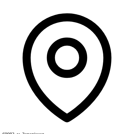
Атестація
Безбар'єрність для глухих
Вінницька область
Волинська область
Дніпропетровська область
Донецька область
Житомирська область
Закарпатська область
Запорізька область
Івано-Франківська область
Київ
Київська область
Кіровоградська область
Львівська область
Миколаївська область
Одеська область
Полтавська область
Рівненська область
Сумська область
Тернопільська область