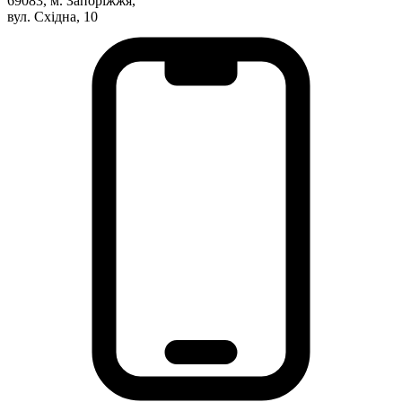
69083, м. Запоріжжя,
Харківська область
вул. Східна, 10
Херсонська область
Хмельницька область
Черкаська область
Чернівецька область
Чернігівська область
Особи відповідальні за контактування з
питань укладення договорів
Вивчаємо жестову мову
Дитяча сторінка
Новини про жестову мову
Ресурс для вивчення жестових мов різних країн
ЦУЖМ
Проєкт "Жестова мова для поліцейських"
Про шахрайські схеми
ВІКТОРИНА
На допомогу військовим
Медична термінологія жестовою мовою