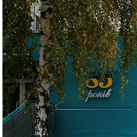
Кадрові зміни
Працевлаштування
Про глухих
Постаті в УТОГ
Все про УТОГ: ваші права, послуги та підтримка:
Важлива інформація
Благодійні справи
Історія глухих
Коронавірус
Брифінги
Корисні інформаційні матеріали від Т. Ломакіної
Офіційна інформація
Про УТОГ
Керівництво УТОГ
Громадські ради УТОГ ⩺
Всеукраїнська Рада голів обласних
організацій УТОГ
Всеукраїнська Рада ветеранів УТОГ
Всеукраїнська Рада перекладачів жестової
мови УТОГ
Всеукраїнська Рада директорів УТОГ
Всеукраїнська молодіжна Рада УТОГ