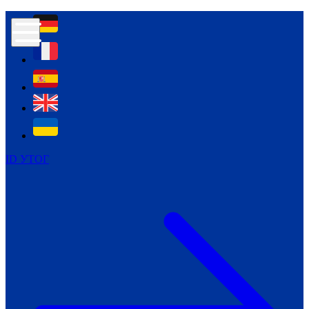
Контур психологічної безпеки глухих
Культура
Міжнародний тиждень глухих людей
Міжнародний тиждень глухих людей
2021
Міжнародний тиждень глухих людей
2022
Міжнародний тиждень глухих людей
2023
ID УТОГ
Міжнародний тиждень глухих людей
2024
Щоденні теми: 23 - 29 вересня
2024
Всеукраїнський пісенний
челендж «Україно, ти є!»
Молодіжний челендж «Жестова
мова для мене – це…»
Репортажі спеціальних та
інклюзивних начальних закладів
України