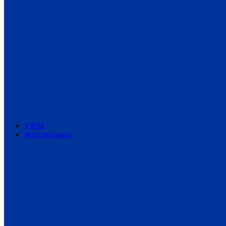
УЖМ
Жестова мова