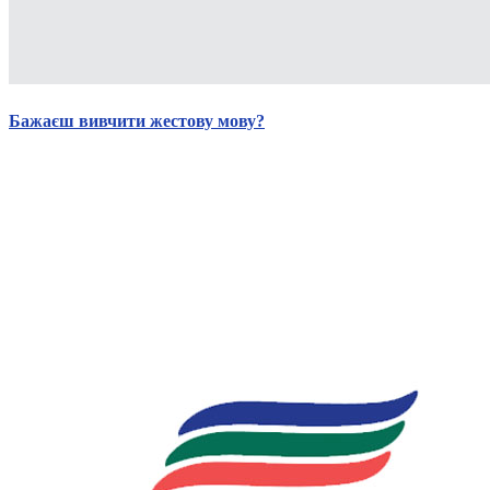
Бажаєш вивчити жестову мову?