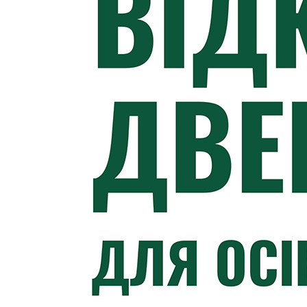
Статут УТОГ
Нормативна база УТОГ
Конвенція ООН
Законодавство
Декларації
Документи ВФГ
Міжнародні документи