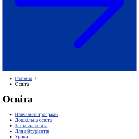
Як приклад стійкості спільноти
глухих
Говоримо коротко про наболіле
Міжнародний тиждень глухих людей
2025
Всеукраїнський челендж «Молодь
співає»
Інтерв'ю «Світ глухих: унікальні у
своїй професії»
Немає прав людини без права на
жестову мову.
Всеукраїнський конкурс «Людина року в
Головна
/
УТОГ»: прийом заявок 2023
Освіта
Флешмоб «Історії успіхів, які надихають»
Переклад жестовою мовою
Освіта
Чим займається УТОГ
Діяльність УТОГ
90 років УТОГ
Навчальні програми
Дошкільна освіта
92 роки УТОГ
Загальна освіта
93 роки УТОГ
Для абітурієнтів
Історії та спогади ветеранів УТОГ
Уроки