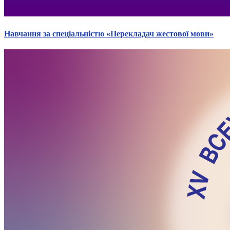
Навчання за спеціальністю «Перекладач жестової мови»