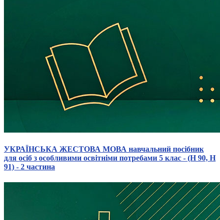
УКРАЇНСЬКА ЖЕСТОВА МОВА навчальний посібник
для осіб з особливими освітніми потребами 5 клас - (Н 90, Н
91) - 2 частина