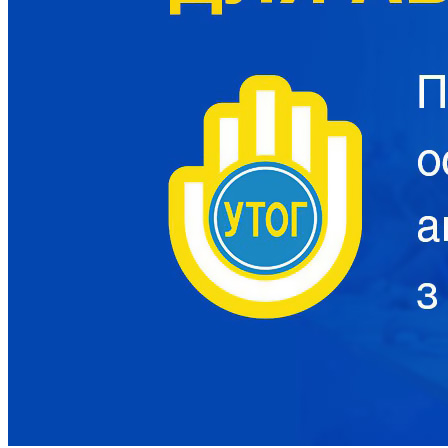
Атестація
Безбар'єрність для глухих
Вінницька область
Волинська область
Дніпропетровська область
Донецька область
Житомирська область
Закарпатська область
Запорізька область
Івано-Франківська область
Київ
Київська область
Кіровоградська область
Львівська область
Миколаївська область
Одеська область
Полтавська область
Рівненська область
Сумська область
Тернопільська область