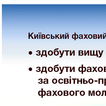
Кадрові зміни
Працевлаштування
Про глухих
Постаті в УТОГ
Все про УТОГ: ваші права, послуги та підтримка:
Важлива інформація
Благодійні справи
Історія глухих
Коронавірус
Брифінги
Корисні інформаційні матеріали від Т. Ломакіної
Офіційна інформація
Про УТОГ
Керівництво УТОГ
Громадські ради УТОГ ⩺
Всеукраїнська Рада голів обласних
організацій УТОГ
Всеукраїнська Рада ветеранів УТОГ
Всеукраїнська Рада перекладачів жестової
мови УТОГ
Всеукраїнська Рада директорів УТОГ
Всеукраїнська молодіжна Рада УТОГ