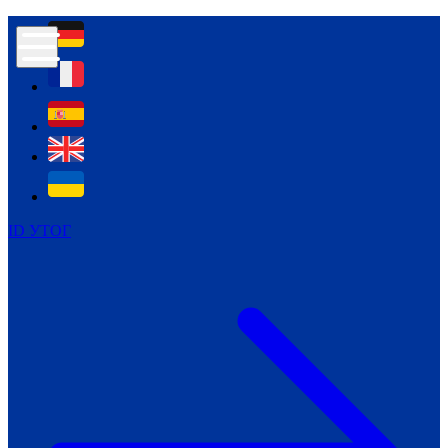
Контур психологічної безпеки глухих
Культура
Міжнародний тиждень глухих людей
Міжнародний тиждень глухих людей
2021
Міжнародний тиждень глухих людей
2022
Міжнародний тиждень глухих людей
2023
ID УТОГ
Міжнародний тиждень глухих людей
2024
Щоденні теми: 23 - 29 вересня
2024
Всеукраїнський пісенний
челендж «Україно, ти є!»
Молодіжний челендж «Жестова
мова для мене – це…»
Репортажі спеціальних та
інклюзивних начальних закладів
України