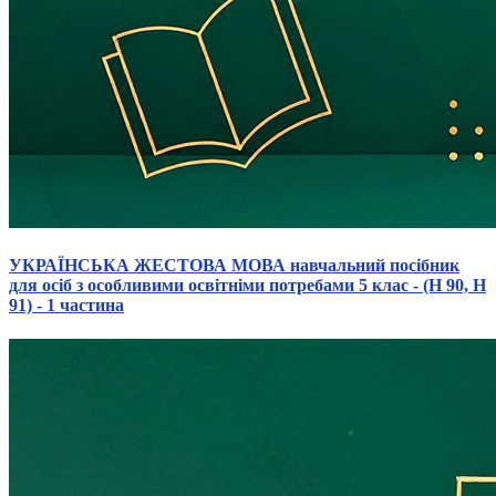
УКРАЇНСЬКА ЖЕСТОВА МОВА навчальний посібник
для осіб з особливими освітніми потребами 5 клас - (Н 90, Н
91) - 1 частина