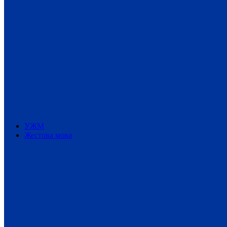
УЖМ
Жестова мова