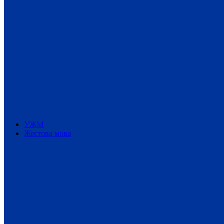
УЖМ
Жестова мова