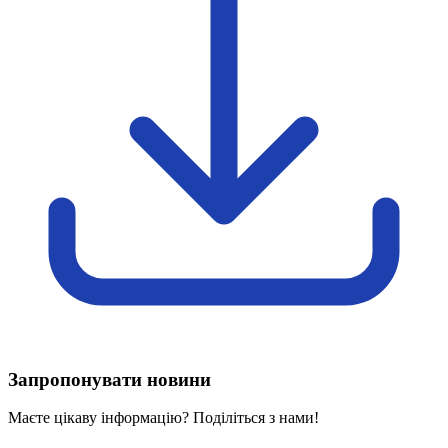
Харківська область
Херсонська область
Хмельницька область
Черкаська область
Чернівецька область
Чернігівська область
Особи відповідальні за контактування з
питань укладення договорів
Вивчаємо жестову мову
Дитяча сторінка
Новини про жестову мову
Ресурс для вивчення жестових мов різних країн
ЦУЖМ
Проєкт "Жестова мова для поліцейських"
Про шахрайські схеми
ВІКТОРИНА
На допомогу військовим
Запропонувати новини
Медична термінологія жестовою мовою
Маєте цікаву інформацію? Поділіться з нами!