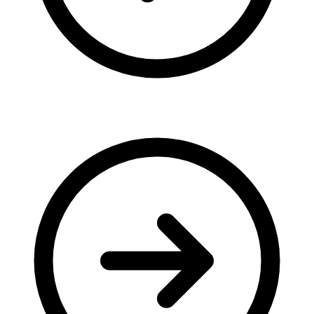
Молодіжні лідери УТОГ
Ветерани УТОГ
Мережа УТОГ
Підприємства УТОГ
Рекорди УТОГ
Видання УТОГ
Звіти
Посилання сторінок УТОГ
Контакти
Навчальні програми
Дошкільна освіта
Загальна освіта
Для абітурієнтів
Уроки
Українська жестова мова
Географія
Правознавство
Я досліджую світ
Реєстр перекладачів жестової мови Українського
товариства глухих
Підготовка перекладачів
"Сервіс УТОГ"