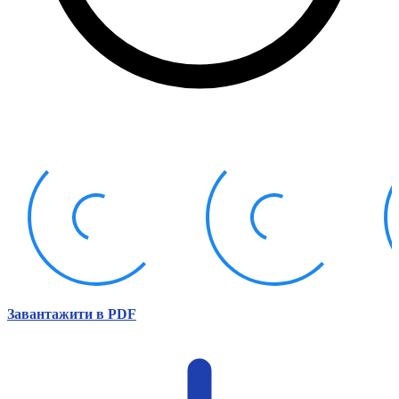
Атестація
Безбар'єрність для глухих
Вінницька область
Волинська область
Дніпропетровська область
Донецька область
Житомирська область
Закарпатська область
Запорізька область
Івано-Франківська область
Київ
Київська область
Кіровоградська область
Львівська область
Миколаївська область
Одеська область
Завантажити в PDF
Полтавська область
Рівненська область
Сумська область
Тернопільська область