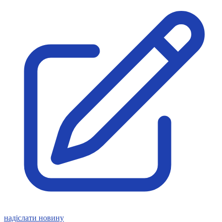
Статут УТОГ
Нормативна база УТОГ
Конвенція ООН
Законодавство
Декларації
Документи ВФГ
Міжнародні документи
надіслати новину