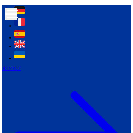
Контур психологічної безпеки глухих
Культура
Міжнародний тиждень глухих людей
Міжнародний тиждень глухих людей
2021
Міжнародний тиждень глухих людей
2022
Міжнародний тиждень глухих людей
2023
ID УТОГ
Міжнародний тиждень глухих людей
2024
Щоденні теми: 23 - 29 вересня
2024
Всеукраїнський пісенний
челендж «Україно, ти є!»
Молодіжний челендж «Жестова
мова для мене – це…»
Репортажі спеціальних та
інклюзивних начальних закладів
України