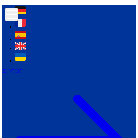
Контур психологічної безпеки глухих
Культура
Міжнародний тиждень глухих людей
Міжнародний тиждень глухих людей
2021
Міжнародний тиждень глухих людей
2022
Міжнародний тиждень глухих людей
2023
ID УТОГ
Міжнародний тиждень глухих людей
2024
Щоденні теми: 23 - 29 вересня
2024
Всеукраїнський пісенний
челендж «Україно, ти є!»
Молодіжний челендж «Жестова
мова для мене – це…»
Репортажі спеціальних та
інклюзивних начальних закладів
України