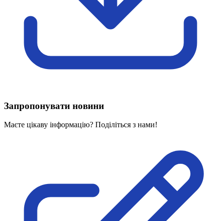
Харківська область
Херсонська область
Хмельницька область
Черкаська область
Чернівецька область
Чернігівська область
Особи відповідальні за контактування з
питань укладення договорів
Запропонувати новини
Вивчаємо жестову мову
Дитяча сторінка
Маєте цікаву інформацію? Поділіться з нами!
Новини про жестову мову
Ресурс для вивчення жестових мов різних країн
ЦУЖМ
Проєкт "Жестова мова для поліцейських"
Про шахрайські схеми
ВІКТОРИНА
На допомогу військовим
Медична термінологія жестовою мовою