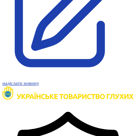
Статут УТОГ
Нормативна база УТОГ
Конвенція ООН
Законодавство
Декларації
Документи ВФГ
Міжнародні документи
надіслати новину