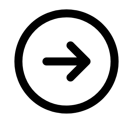
Молодіжні лідери УТОГ
Ветерани УТОГ
Мережа УТОГ
Підприємства УТОГ
Рекорди УТОГ
Видання УТОГ
Звіти
Посилання сторінок УТОГ
Контакти
Навчальні програми
Дошкільна освіта
Загальна освіта
Для абітурієнтів
Уроки
Українська жестова мова
Географія
Правознавство
Я досліджую світ
Реєстр перекладачів жестової мови Українського
товариства глухих
Підготовка перекладачів
"Сервіс УТОГ"