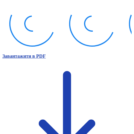
Атестація
Безбар'єрність для глухих
Вінницька область
Волинська область
Дніпропетровська область
Донецька область
Житомирська область
Закарпатська область
Запорізька область
Завантажити в PDF
Івано-Франківська область
Київ
Київська область
Кіровоградська область
Львівська область
Миколаївська область
Одеська область
Полтавська область
Рівненська область
Сумська область
Тернопільська область