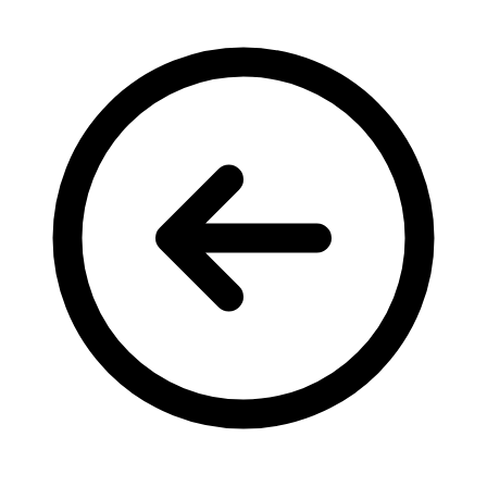
Кадрові зміни
Працевлаштування
Про глухих
Постаті в УТОГ
Все про УТОГ: ваші права, послуги та підтримка:
Важлива інформація
Благодійні справи
Історія глухих
Коронавірус
Брифінги
Корисні інформаційні матеріали від Т. Ломакіної
Офіційна інформація
Про УТОГ
Керівництво УТОГ
Громадські ради УТОГ ⩺
Всеукраїнська Рада голів обласних
організацій УТОГ
Всеукраїнська Рада ветеранів УТОГ
Всеукраїнська Рада перекладачів жестової
мови УТОГ
Всеукраїнська Рада директорів УТОГ
Всеукраїнська молодіжна Рада УТОГ