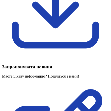
Харківська область
Херсонська область
Хмельницька область
Черкаська область
Чернівецька область
Чернігівська область
Особи відповідальні за контактування з
питань укладення договорів
Вивчаємо жестову мову
Дитяча сторінка
Новини про жестову мову
Запропонувати новини
Ресурс для вивчення жестових мов різних країн
ЦУЖМ
Маєте цікаву інформацію? Поділіться з нами!
Проєкт "Жестова мова для поліцейських"
Про шахрайські схеми
ВІКТОРИНА
На допомогу військовим
Медична термінологія жестовою мовою