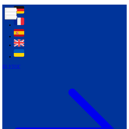
Контур психологічної безпеки глухих
Культура
Міжнародний тиждень глухих людей
Міжнародний тиждень глухих людей
2021
Міжнародний тиждень глухих людей
2022
Міжнародний тиждень глухих людей
2023
ID УТОГ
Міжнародний тиждень глухих людей
2024
Щоденні теми: 23 - 29 вересня
2024
Всеукраїнський пісенний
челендж «Україно, ти є!»
Молодіжний челендж «Жестова
мова для мене – це…»
Репортажі спеціальних та
інклюзивних начальних закладів
України