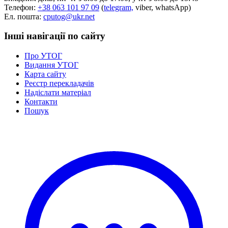
Телефон:
+38 063 101 97 09
(
telegram,
viber, whatsApp)
Ел. пошта:
cputog@ukr.net
Інші навігації по сайту
Про УТОГ
Видання УТОГ
Карта сайту
Реєстр перекладачів
Надіслати матеріал
Контакти
Пошук