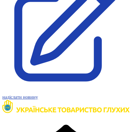
Статут УТОГ
Нормативна база УТОГ
Конвенція ООН
Законодавство
Декларації
Документи ВФГ
Міжнародні документи
надіслати новину