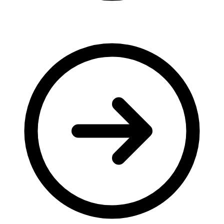
Молодіжні лідери УТОГ
Ветерани УТОГ
Мережа УТОГ
Підприємства УТОГ
Рекорди УТОГ
Видання УТОГ
Звіти
Посилання сторінок УТОГ
Контакти
Навчальні програми
Дошкільна освіта
Загальна освіта
Для абітурієнтів
Уроки
Українська жестова мова
Географія
Правознавство
Я досліджую світ
Реєстр перекладачів жестової мови Українського
товариства глухих
Підготовка перекладачів
"Сервіс УТОГ"