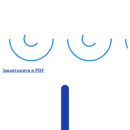
Атестація
Безбар'єрність для глухих
Вінницька область
Волинська область
Дніпропетровська область
Донецька область
Житомирська область
Закарпатська область
Запорізька область
Івано-Франківська область
Київ
Завантажити в PDF
Київська область
Кіровоградська область
Львівська область
Миколаївська область
Одеська область
Полтавська область
Рівненська область
Сумська область
Тернопільська область