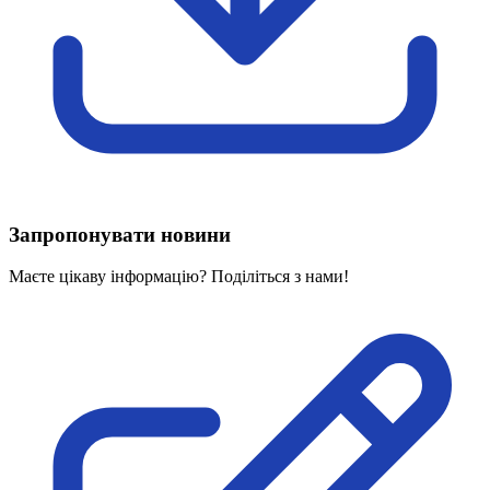
Харківська область
Херсонська область
Хмельницька область
Черкаська область
Чернівецька область
Чернігівська область
Особи відповідальні за контактування з
питань укладення договорів
Запропонувати новини
Вивчаємо жестову мову
Дитяча сторінка
Маєте цікаву інформацію? Поділіться з нами!
Новини про жестову мову
Ресурс для вивчення жестових мов різних країн
ЦУЖМ
Проєкт "Жестова мова для поліцейських"
Про шахрайські схеми
ВІКТОРИНА
На допомогу військовим
Медична термінологія жестовою мовою