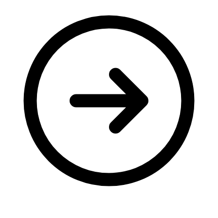
Молодіжні лідери УТОГ
Ветерани УТОГ
Мережа УТОГ
Підприємства УТОГ
Рекорди УТОГ
Видання УТОГ
Звіти
Посилання сторінок УТОГ
Контакти
Навчальні програми
Дошкільна освіта
Загальна освіта
Для абітурієнтів
Уроки
Українська жестова мова
Географія
Правознавство
Я досліджую світ
Реєстр перекладачів жестової мови Українського
товариства глухих
Підготовка перекладачів
"Сервіс УТОГ"