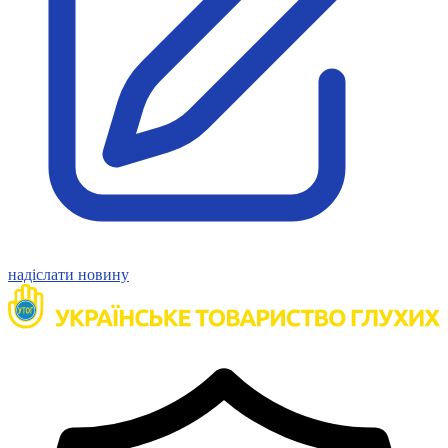
Статут УТОГ
Нормативна база УТОГ
Конвенція ООН
Законодавство
Декларації
Документи ВФГ
Міжнародні документи
надіслати новину