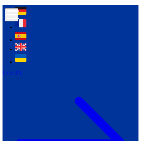
Контур психологічної безпеки глухих
Культура
Міжнародний тиждень глухих людей
Міжнародний тиждень глухих людей
2021
Міжнародний тиждень глухих людей
2022
Міжнародний тиждень глухих людей
2023
ID УТОГ
Міжнародний тиждень глухих людей
2024
Щоденні теми: 23 - 29 вересня
2024
Всеукраїнський пісенний
челендж «Україно, ти є!»
Молодіжний челендж «Жестова
мова для мене – це…»
Репортажі спеціальних та
інклюзивних начальних закладів
України