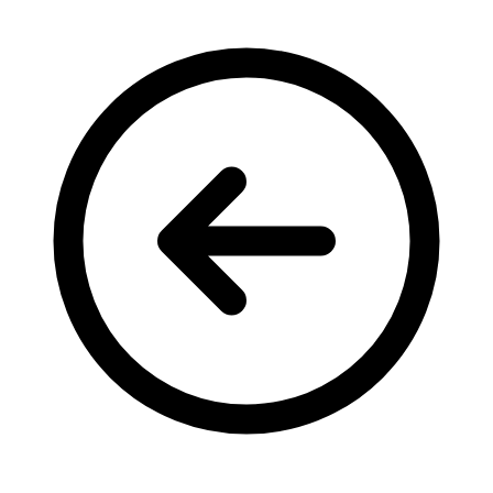
Кадрові зміни
Працевлаштування
Про глухих
Постаті в УТОГ
Все про УТОГ: ваші права, послуги та підтримка:
Важлива інформація
Благодійні справи
Історія глухих
Коронавірус
Брифінги
Корисні інформаційні матеріали від Т. Ломакіної
Офіційна інформація
Про УТОГ
Керівництво УТОГ
Громадські ради УТОГ ⩺
Всеукраїнська Рада голів обласних
організацій УТОГ
Всеукраїнська Рада ветеранів УТОГ
Всеукраїнська Рада перекладачів жестової
мови УТОГ
Всеукраїнська Рада директорів УТОГ
Всеукраїнська молодіжна Рада УТОГ