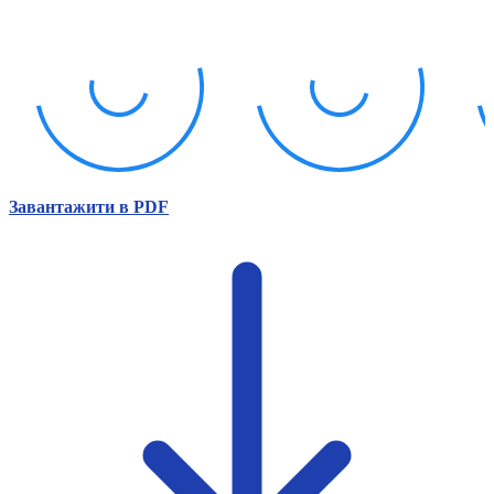
Атестація
Безбар'єрність для глухих
Вінницька область
Волинська область
Дніпропетровська область
Донецька область
Житомирська область
Закарпатська область
Запорізька область
Завантажити в PDF
Івано-Франківська область
Київ
Київська область
Кіровоградська область
Львівська область
Миколаївська область
Одеська область
Полтавська область
Рівненська область
Сумська область
Тернопільська область