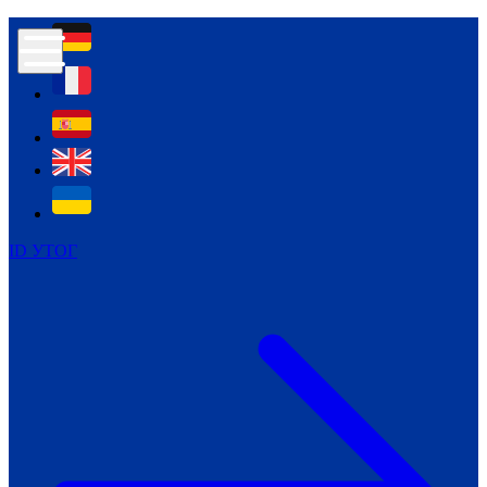
Контур психологічної безпеки глухих
Культура
Міжнародний тиждень глухих людей
Міжнародний тиждень глухих людей
2021
Міжнародний тиждень глухих людей
2022
Міжнародний тиждень глухих людей
2023
ID УТОГ
Міжнародний тиждень глухих людей
2024
Щоденні теми: 23 - 29 вересня
2024
Всеукраїнський пісенний
челендж «Україно, ти є!»
Молодіжний челендж «Жестова
мова для мене – це…»
Репортажі спеціальних та
інклюзивних начальних закладів
України