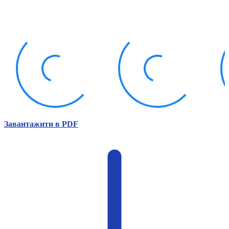
Атестація
Безбар'єрність для глухих
Вінницька область
Волинська область
Дніпропетровська область
Донецька область
Житомирська область
Закарпатська область
Запорізька область
Івано-Франківська область
Київ
Завантажити в PDF
Київська область
Кіровоградська область
Львівська область
Миколаївська область
Одеська область
Полтавська область
Рівненська область
Сумська область
Тернопільська область