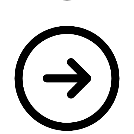
Молодіжні лідери УТОГ
Ветерани УТОГ
Мережа УТОГ
Підприємства УТОГ
Рекорди УТОГ
Видання УТОГ
Звіти
Посилання сторінок УТОГ
Контакти
Навчальні програми
Дошкільна освіта
Загальна освіта
Для абітурієнтів
Уроки
Українська жестова мова
Географія
Правознавство
Я досліджую світ
Реєстр перекладачів жестової мови Українського
товариства глухих
Підготовка перекладачів
"Сервіс УТОГ"