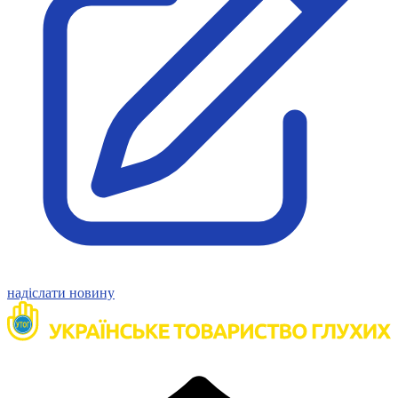
Статут УТОГ
Нормативна база УТОГ
Конвенція ООН
Законодавство
Декларації
Документи ВФГ
Міжнародні документи
надіслати новину