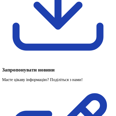
Харківська область
Херсонська область
Хмельницька область
Черкаська область
Чернівецька область
Чернігівська область
Особи відповідальні за контактування з
питань укладення договорів
Вивчаємо жестову мову
Дитяча сторінка
Новини про жестову мову
Запропонувати новини
Ресурс для вивчення жестових мов різних країн
ЦУЖМ
Маєте цікаву інформацію? Поділіться з нами!
Проєкт "Жестова мова для поліцейських"
Про шахрайські схеми
ВІКТОРИНА
На допомогу військовим
Медична термінологія жестовою мовою