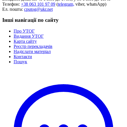
Телефон:
+38 063 101 97 09
(
telegram,
viber, whatsApp)
Ел. пошта:
cputog@ukr.net
Інші навігації по сайту
Про УТОГ
Видання УТОГ
Карта сайту
Реєстр перекладачів
Надіслати матеріал
Контакти
Пошук