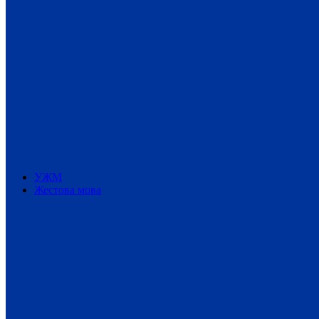
УЖМ
Жестова мова